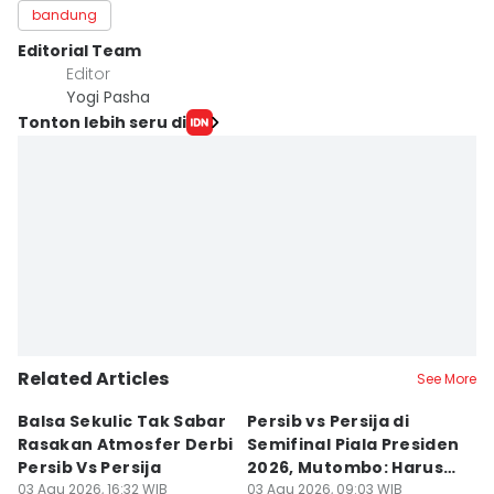
bandung
Editorial Team
Editor
Yogi Pasha
Tonton lebih seru di
Related Articles
See More
Balsa Sekulic Tak Sabar
Persib vs Persija di
P
Rasakan Atmosfer Derbi
Semifinal Piala Presiden
T
Persib Vs Persija
2026, Mutombo: Harus
K
03 Agu 2026, 16:32 WIB
Menang
03 Agu 2026, 09:03 WIB
a
31