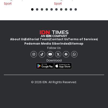
Sport
Sport
Sp
About Us
Editorial Team
Contact Us
Terms of Services
Pedoman Media Siber
Index
Sitemap
Follow Us
Download
© 2026 IDN. All Rights Reserved.