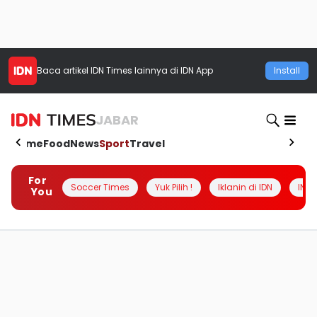
Baca artikel
IDN Times
lainnya di IDN App
Install
JABAR
Home
Food
News
Sport
Travel
For
Soccer Times
Yuk Pilih !
Iklanin di IDN
INSI
You