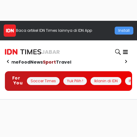
Baca artikel
IDN Times
lainnya di IDN App
Install
JABAR
Home
Food
News
Sport
Travel
For
Soccer Times
Yuk Pilih !
Iklanin di IDN
INSI
You