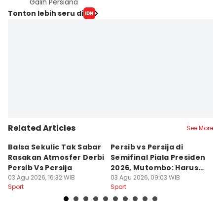
Galih Persiana
Tonton lebih seru di
Related Articles
See More
Balsa Sekulic Tak Sabar
Persib vs Persija di
P
Rasakan Atmosfer Derbi
Semifinal Piala Presiden
T
Persib Vs Persija
2026, Mutombo: Harus
K
03 Agu 2026, 16:32 WIB
Menang
03 Agu 2026, 09:03 WIB
a
31
Sport
Sport
Sp