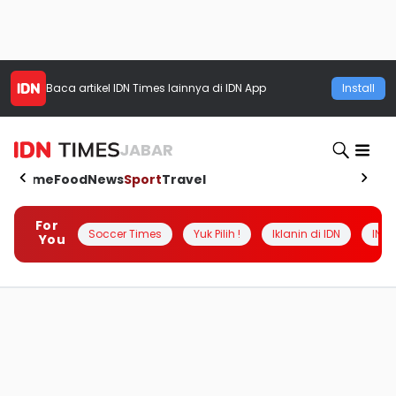
Baca artikel
IDN Times
lainnya di IDN App
Install
JABAR
Home
Food
News
Sport
Travel
For
Soccer Times
Yuk Pilih !
Iklanin di IDN
INSI
You