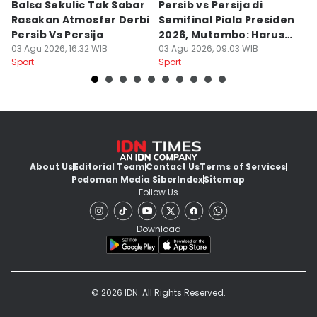
Balsa Sekulic Tak Sabar
Persib vs Persija di
P
Rasakan Atmosfer Derbi
Semifinal Piala Presiden
T
Persib Vs Persija
2026, Mutombo: Harus
K
03 Agu 2026, 16:32 WIB
Menang
03 Agu 2026, 09:03 WIB
a
31
Sport
Sport
Sp
About Us
Editorial Team
Contact Us
Terms of Services
Pedoman Media Siber
Index
Sitemap
Follow Us
Download
© 2026 IDN. All Rights Reserved.