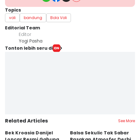
Topics
voli
bandung
Bola Voli
Editorial Team
Editor
Yogi Pasha
Tonton lebih seru di
Related Articles
See More
Bek Kroasia Danijel
Balsa Sekulic Tak Sabar
Pe
Loncar Resmi Gabung
Rasakan Atmosfer Derbi
S