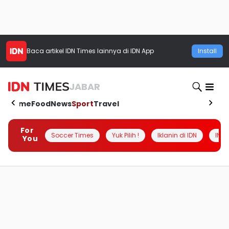
Baca artikel
IDN Times
lainnya di IDN App
Install
JABAR
Home
Food
News
Sport
Travel
For
Soccer Times
Yuk Pilih !
Iklanin di IDN
INSI
You