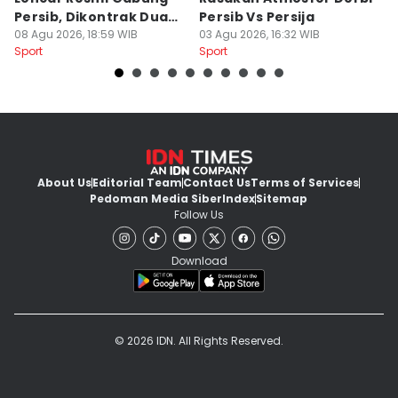
Persib, Dikontrak Dua
Persib Vs Persija
2
Musim
08 Agu 2026, 18:59 WIB
03 Agu 2026, 16:32 WIB
M
03
Sport
Sport
Sp
About Us
Editorial Team
Contact Us
Terms of Services
Pedoman Media Siber
Index
Sitemap
Follow Us
Download
© 2026 IDN. All Rights Reserved.