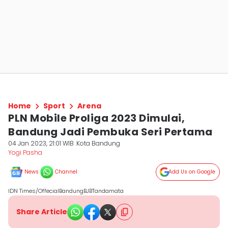
Home
Sport
Arena
PLN Mobile Proliga 2023 Dimulai,
Bandung Jadi Pembuka Seri Pertama
04 Jan 2023, 21:01 WIB
Kota Bandung
Yogi Pasha
News
Channel
Add Us on Google
IDN Times/OffecialBandungBJBTandamata
Share Article