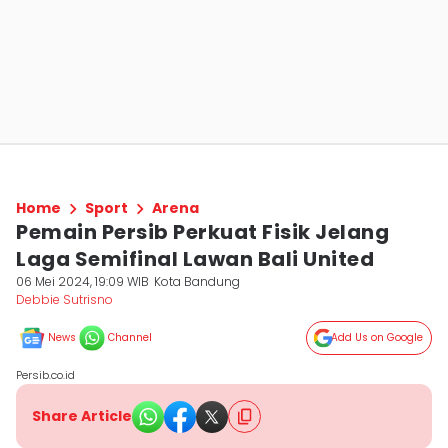
Home
Sport
Arena
Pemain Persib Perkuat Fisik Jelang
Laga Semifinal Lawan Bali United
06 Mei 2024, 19:09 WIB
Kota Bandung
Debbie Sutrisno
News
Channel
Add Us on Google
Persib.co.id
Share Article