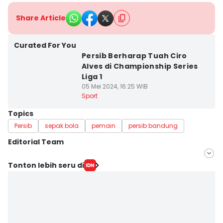
Share Article
Curated For You
Persib Berharap Tuah Ciro
Alves di Championship Series
Liga 1
05 Mei 2024, 16:25 WIB
Sport
Topics
Persib
sepak bola
pemain
persib bandung
Editorial Team
Editor
Tonton lebih seru di
Yogi Pasha
Editor
Debbie Sutrisno