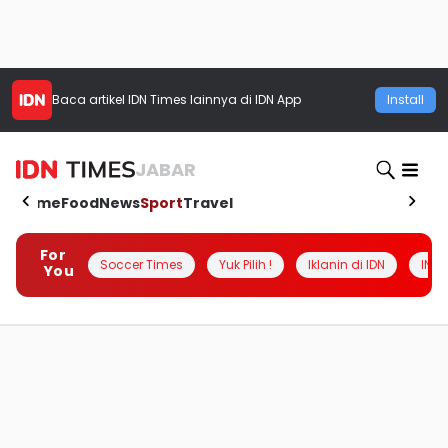
Baca artikel
IDN Times
lainnya di IDN App
Install
JABAR
Home
Food
News
Sport
Travel
For
Soccer Times
Yuk Pilih !
Iklanin di IDN
INSI
You