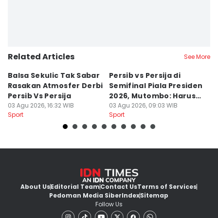
Related Articles
See More
Balsa Sekulic Tak Sabar
Persib vs Persija di
P
Rasakan Atmosfer Derbi
Semifinal Piala Presiden
T
Persib Vs Persija
2026, Mutombo: Harus
K
03 Agu 2026, 16:32 WIB
Menang
03 Agu 2026, 09:03 WIB
a
31
Sport
Sport
Sp
About Us
Editorial Team
Contact Us
Terms of Services
Pedoman Media Siber
Index
Sitemap
Follow Us