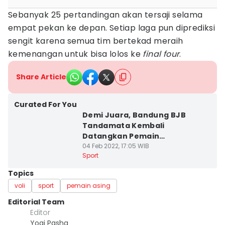
Sebanyak 25 pertandingan akan tersaji selama
empat pekan ke depan. Setiap laga pun diprediksi
sengit karena semua tim bertekad meraih
kemenangan untuk bisa lolos ke
final four
.
Share Article
Curated For You
Demi Juara, Bandung BJB
Tandamata Kembali
Datangkan Pemain
Montenegro
04 Feb 2022, 17:05 WIB
Sport
Topics
voli
sport
pemain asing
Editorial Team
Editor
Yogi Pasha