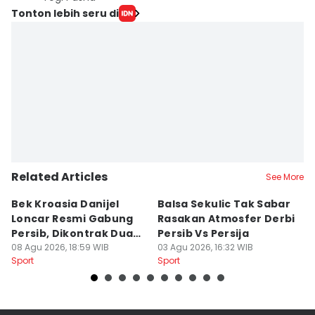
Tonton lebih seru di
Related Articles
See More
Bek Kroasia Danijel
Balsa Sekulic Tak Sabar
Pe
Loncar Resmi Gabung
Rasakan Atmosfer Derbi
S
Persib, Dikontrak Dua
Persib Vs Persija
2
Musim
08 Agu 2026, 18:59 WIB
03 Agu 2026, 16:32 WIB
M
03
Sport
Sport
Sp