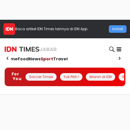
Baca artikel
IDN Times
lainnya di IDN App
Install
JABAR
Home
Food
News
Sport
Travel
For
Soccer Times
Yuk Pilih !
Iklanin di IDN
INSI
You