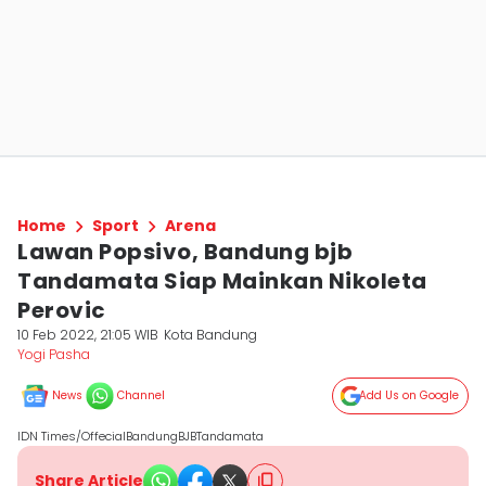
Home
Sport
Arena
Lawan Popsivo, Bandung bjb
Tandamata Siap Mainkan Nikoleta
Perovic
10 Feb 2022, 21:05 WIB
Kota Bandung
Yogi Pasha
News
Channel
Add Us on Google
IDN Times/OffecialBandungBJBTandamata
Share Article