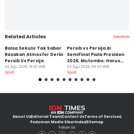
Related Articles
See More
Balsa Sekulic Tak Sabar
Persib vs Persija di
P
Rasakan Atmosfer Derbi
Semifinal Piala Presiden
T
Persib Vs Persija
2026, Mutombo: Harus
K
03 Agu 2026, 16:32 WIB
Menang
03 Agu 2026, 09:03 WIB
a
31
Sport
Sport
Sp
About Us
Editorial Team
Contact Us
Terms of Services
Pedoman Media Siber
Index
Sitemap
Follow Us