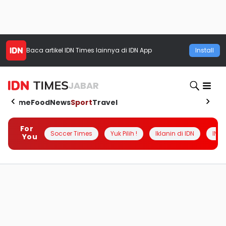
Baca artikel
IDN Times
lainnya di IDN App
Install
JABAR
Home
Food
News
Sport
Travel
For
Soccer Times
Yuk Pilih !
Iklanin di IDN
INSI
You