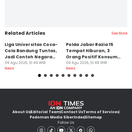
Related Articles
See More
Liga Universitas Coca-
Polda Jabar Razia 15
T
Cola Bandung Tuntas,
Tempat Hiburan, 3
B
Jadi Contoh Negara
Orang Positif Konsumsi
P
Lain
09 Agu 2026, 10:49 WIB
Narkoba
09 Agu 2026, 10:48 WIB
09
News
News
Ne
About Us
Editorial Team
Contact Us
Terms of Services
Pedoman Media Siber
Index
Sitemap
Follow Us