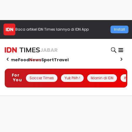
Baca artikel
IDN Times
lainnya di IDN App
Install
JABAR
Home
Food
News
Sport
Travel
For
Soccer Times
Yuk Pilih !
Iklanin di IDN
INSI
You