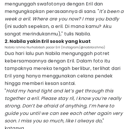
mengunggah swafotonya dengan Eril dan
mengungkapkan perasaannya di sana. "
It's been a
week a eril. Where are you now? I mss you badly
(ini sudah sepekan, a eril. Di mana kamu? Aku
sangat merindukanmu)," tulis Nabila.
2. Nabila yakin Eril sosok yang kuat
Nabila Ishma Nurhabibah pacar Eril (Instagram/@nabilaishma)
Dua hari lalu pun Nabila mengunggah potret
kebersamaannya dengan Eril. Dalam foto itu
tampaknya mereka tengah berlibur, terlihat dari
Eril yang hanya menggunakan celana pendek
hingga memberi kesan santai.
"
Hold my hand tight and let’s get through this
together a eril. Please stay ril, I know you’re really
strong. Don’t be afraid of anything, I’m here to
guide you until we can see each other again very
soon. I miss you so much, like I always do
,"
katanya.