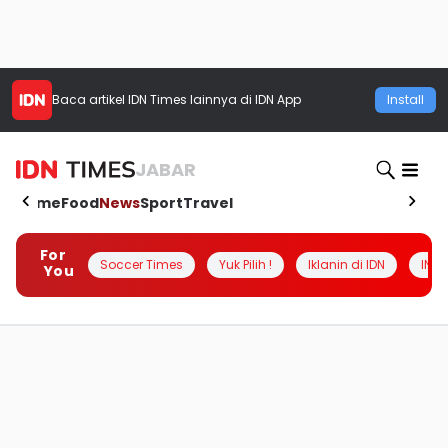
Baca artikel
IDN Times
lainnya di IDN App
Install
JABAR
Home
Food
News
Sport
Travel
For
Soccer Times
Yuk Pilih !
Iklanin di IDN
INSI
You