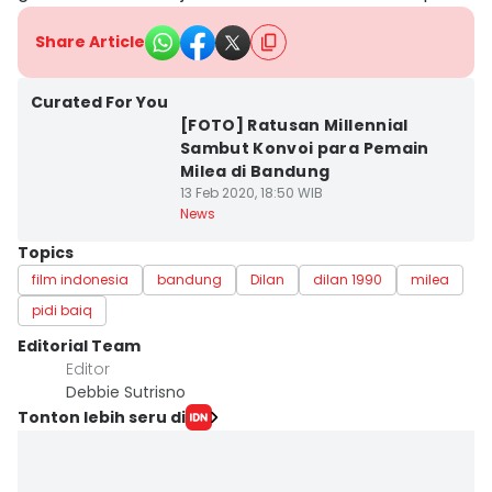
Share Article
Curated For You
[FOTO] Ratusan Millennial
Sambut Konvoi para Pemain
Milea di Bandung
13 Feb 2020, 18:50 WIB
News
Topics
film indonesia
bandung
Dilan
dilan 1990
milea
pidi baiq
Editorial Team
Editor
Debbie Sutrisno
Tonton lebih seru di