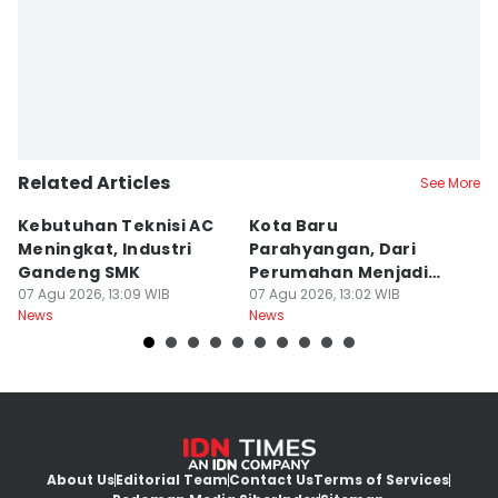
Related Articles
See More
Kebutuhan Teknisi AC
Kota Baru
K
Meningkat, Industri
Parahyangan, Dari
M
Gandeng SMK
Perumahan Menjadi
Ja
07 Agu 2026, 13:09 WIB
Kota Mandiri
07 Agu 2026, 13:02 WIB
K
07
News
News
Ne
About Us
Editorial Team
Contact Us
Terms of Services