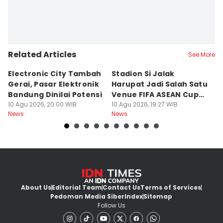
Related Articles
See More
Electronic City Tambah
Stadion Si Jalak
S
Gerai, Pasar Elektronik
Harupat Jadi Salah Satu
W
Bandung Dinilai Potensi
Venue FIFA ASEAN Cup
T
10 Agu 2026, 20:00 WIB
2026
10 Agu 2026, 19:27 WIB
10
News
News
Ne
About Us
Editorial Team
Contact Us
Terms of Services
Pedoman Media Siber
Index
Sitemap
Follow Us