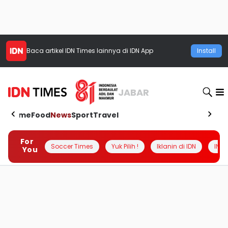
Baca artikel
IDN Times
lainnya di IDN App
Install
JABAR
Home
Food
News
Sport
Travel
For
Soccer Times
Yuk Pilih !
Iklanin di IDN
INSI
You