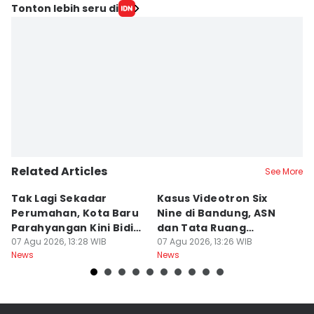
Tonton lebih seru di
Related Articles
See More
Tak Lagi Sekadar
Kasus Videotron Six
K
Perumahan, Kota Baru
Nine di Bandung, ASN
M
Parahyangan Kini Bidik
dan Tata Ruang
G
Wisatawan
07 Agu 2026, 13:28 WIB
Diperiksa
07 Agu 2026, 13:26 WIB
07
News
News
Ne