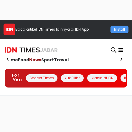
Baca artikel
IDN Times
lainnya di IDN App
Install
JABAR
Home
Food
News
Sport
Travel
For
Soccer Times
Yuk Pilih !
Iklanin di IDN
INSI
You