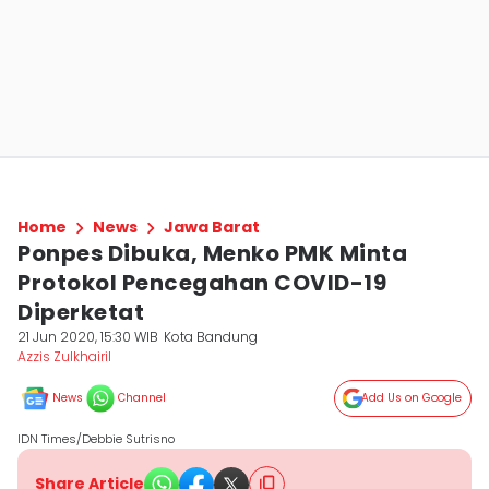
Home
News
Jawa Barat
Ponpes Dibuka, Menko PMK Minta
Protokol Pencegahan COVID-19
Diperketat
21 Jun 2020, 15:30 WIB
Kota Bandung
Azzis Zulkhairil
News
Channel
Add Us on Google
IDN Times/Debbie Sutrisno
Share Article