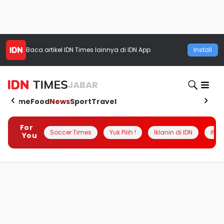
Baca artikel
IDN Times
lainnya di IDN App
Install
JABAR
Home
Food
News
Sport
Travel
For
Soccer Times
Yuk Pilih !
Iklanin di IDN
INSI
You