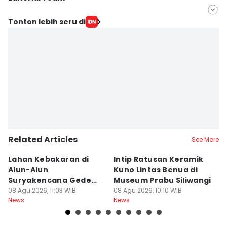
Editor
Tonton lebih seru di
Yogi Pasha
Editor
Debbie Sutrisno
Related Articles
See More
Lahan Kebakaran di
Intip Ratusan Keramik
Fe
Alun-Alun
Kuno Lintas Benua di
I
Suryakencana Gede
Museum Prabu Siliwangi
Li
Pangrango Capai 1
08 Agu 2026, 11:03 WIB
08 Agu 2026, 10:10 WIB
07
News
News
Ne
Hektare