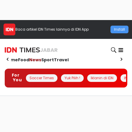
Baca artikel
IDN Times
lainnya di IDN App
Install
JABAR
Home
Food
News
Sport
Travel
For
Soccer Times
Yuk Pilih !
Iklanin di IDN
INSI
You