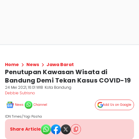
Home
News
Jawa Barat
Penutupan Kawasan Wisata di
Bandung Demi Tekan Kasus COVID-19
24 Mei 2021, 16:01 WIB
Kota Bandung
Debbie Sutrisno
News
Channel
Add Us on Google
IDN Times/Yogi Pasha
Share Article