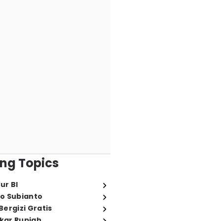
ng Topics
ur BI
o Subianto
ergizi Gratis
ukar Rupiah