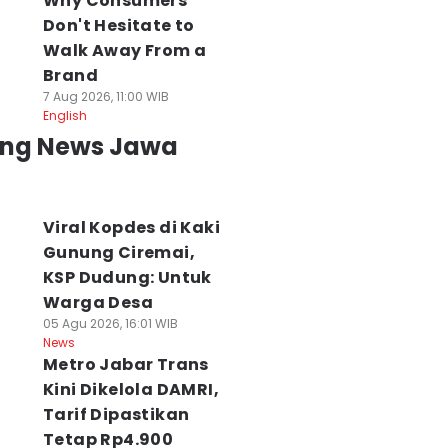
Why Consumers
Don't Hesitate to
Walk Away From a
Brand
7 Aug 2026, 11:00 WIB
English
ing News Jawa
Viral Kopdes di Kaki
Gunung Ciremai,
KSP Dudung: Untuk
Warga Desa
05 Agu 2026, 16:01 WIB
News
Metro Jabar Trans
Kini Dikelola DAMRI,
Tarif Dipastikan
Tetap Rp4.900