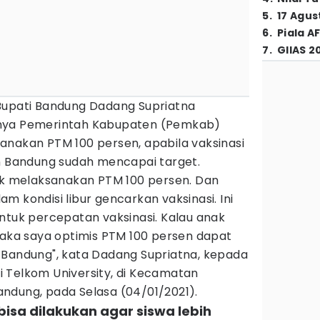
5
.
17 Agus
6
.
Piala A
7
.
GIIAS 2
Bupati Bandung Dadang Supriatna
pnya Pemerintah Kabupaten (Pemkab)
anakan PTM 100 persen, apabila vaksinasi
en Bandung sudah mencapai target.
tuk melaksanakan PTM 100 persen. Dan
m kondisi libur gencarkan vaksinasi. Ini
ntuk percepatan vaksinasi. Kalau anak
maka saya optimis PTM 100 persen dapat
 Bandung", kata Dadang Supriatna, kepada
 Telkom University, di Kecamatan
ndung, pada Selasa (04/01/2021).
bisa dilakukan agar siswa lebih