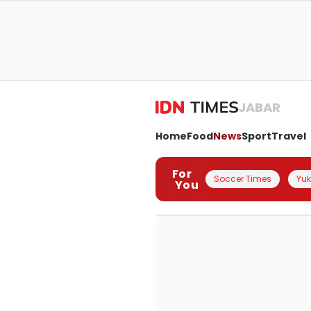
JABAR
Home
Food
News
Sport
Travel
For
Soccer Times
Yuk 
You