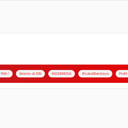
Pilih !
Iklanin di IDN
INSIDENESIA
#LokalBerdaya
Profi