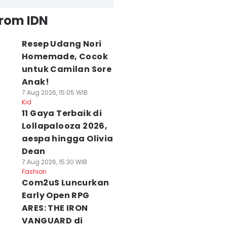
from IDN
Resep Udang Nori
Homemade, Cocok
untuk Camilan Sore
Anak!
7 Aug 2026, 15:05 WIB
Kid
11 Gaya Terbaik di
Lollapalooza 2026,
aespa hingga Olivia
Dean
7 Aug 2026, 15:30 WIB
Fashion
Com2uS Luncurkan
Early Open RPG
ARES: THE IRON
VANGUARD di