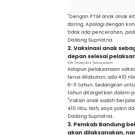
"Dengan PTM anak anak kit
daring. Apalagi dengan kond
tidak ada pencerahan, pad
Dadang Supriatna.
2. Vaksinasi anak seba
depan selesai pelaks
IDN Times/Aris Darussalam
Adapun pelaksanaan vaksin
terus dilakukan, ada 410 ri
6-11 tahun. Sedangkan untu
tahun ditargetkan dalam pe
"Vaksin anak sudah berjalan
410 ribu. Nah, saya yakin da
Dadang Supriatna.
3. Pemkab Bandung be
akan dilaksanakan, na