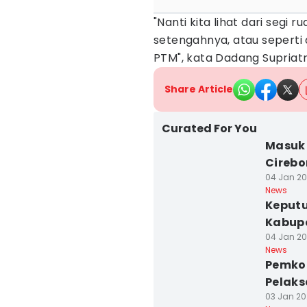
"Nanti kita lihat dari segi 
setengahnya, atau seperti 
PTM", kata Dadang Supriat
Share Article
Curated For You
Masuk 
Cirebo
04 Jan 20
News
Keputu
Kabup
04 Jan 202
News
Pemko
Pelaks
03 Jan 202