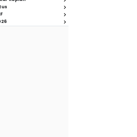
tus
FF
026