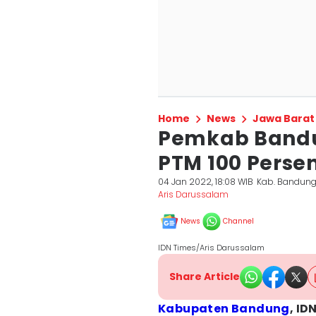
Home
News
Jawa Barat
Pemkab Bandu
PTM 100 Perse
04 Jan 2022, 18:08 WIB
Kab. Bandun
Aris Darussalam
News
Channel
IDN Times/Aris Darussalam
Share Article
Kabupaten Bandung
, ID