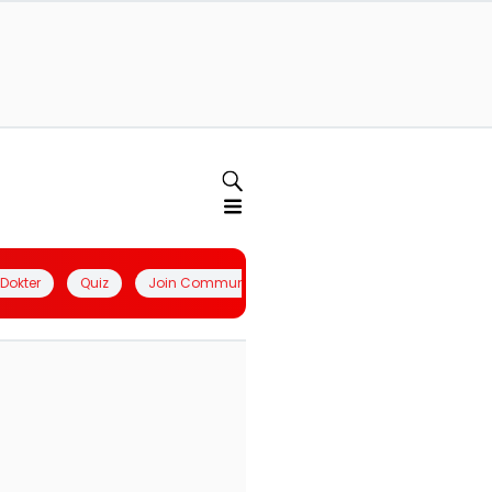
l Dokter
Quiz
Join Community