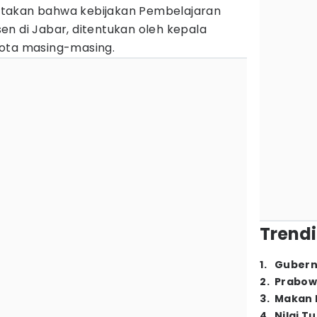
takan bahwa kebijakan Pembelajaran
sen di Jabar, ditentukan oleh kepala
kota masing-masing.
Trendi
1
.
Gubern
2
.
Prabow
3
.
Makan B
4
.
Nilai T