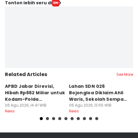
Editor
Tonton lebih seru di
Galih Persiana
Editor
Azzis Zulkhairil
Related Articles
See More
APBD Jabar Direvisi,
Lahan SDN 026
P
Hibah Rp662 Miliar untuk
Bojongloa Diklaim Ahli
C
Kodam-Polda
Waris, Sekolah Sempat
A
Dievaluasi
06 Agu 2026, 14:41 WIB
Disegel
06 Agu 2026, 13:55 WIB
Go
06
News
News
Ne