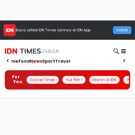
Baca artikel
IDN Times
lainnya di IDN App
Install
JABAR
Home
Food
News
Sport
Travel
For
Soccer Times
Yuk Pilih !
Iklanin di IDN
INSI
You