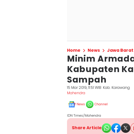
Home
News
Jawa Barat
Minim Armada
Kabupaten Ka
Sampah
15 Mar 2019, 11:51 WIB
Kab. Karawang
Mahendra
News
Channel
IDN Times/Mahendra
Share Article