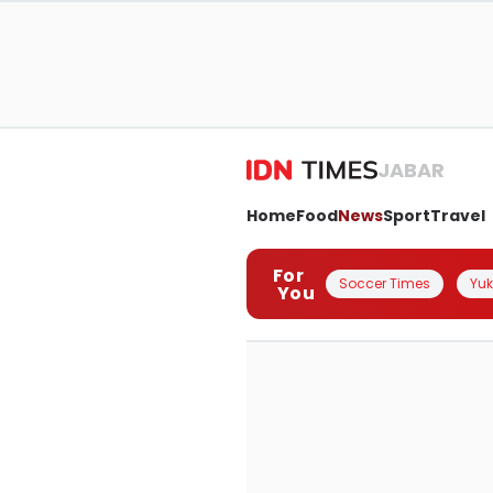
JABAR
Home
Food
News
Sport
Travel
For
Soccer Times
Yuk 
You