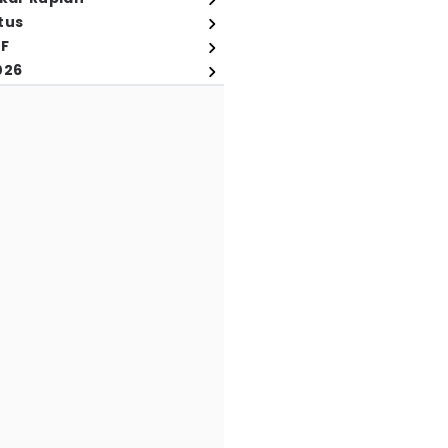
tus
FF
026