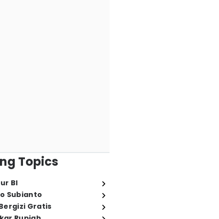
ng Topics
ur BI
o Subianto
ergizi Gratis
ukar Rupiah