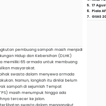
5
.
17 Agus
6
.
Piala A
7
.
GIIAS 2
angkutan pembuang sampah masih menjadi
ingkungan Hidup dan Kebersihan (DLHK)
a memiliki 65 armada untuk membuang
ilkan masyarakat.
 pihak swasta dalam menyewa armada
kukan. Namun, langkah itu dinilai belum
nyak sampah di sejumlah Tempat
PS) masih menumpuk hingga ada
nya tercecer ke jalan.
terlibatan swasta dalam mengangkut