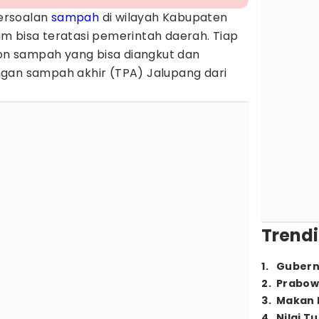
ersoalan
sampah
di wilayah Kabupaten
m bisa teratasi pemerintah daerah. Tiap
ton sampah yang bisa diangkut dan
gan sampah akhir (TPA) Jalupang dari
Trendi
1
.
Gubern
2
.
Prabow
3
.
Makan B
4
.
Nilai T