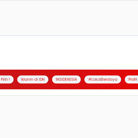
Pilih !
Iklanin di IDN
INSIDENESIA
#LokalBerdaya
Profi