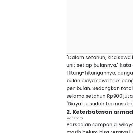
"Dalam setahun, kita sewa l
unit setiap bulannya," kata 
Hitung-hitungannya, denga
bulan biaya sewa truk pen
per bulan. Sedangkan tota
selama setahun Rp900 juta
"Biaya itu sudah termasuk b
2. Keterbatasan arma
Mahendra
Persoalan sampah di wilay
masih belum bisa teratasi.