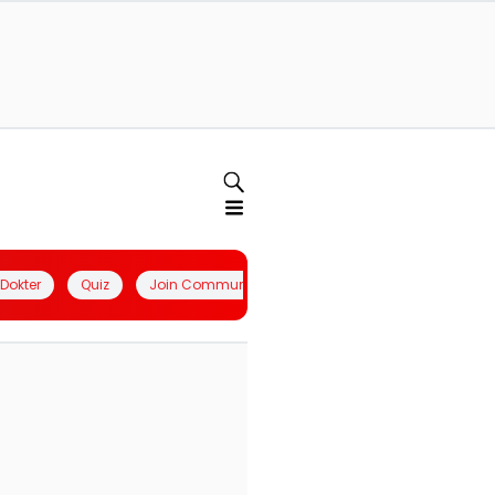
l Dokter
Quiz
Join Community