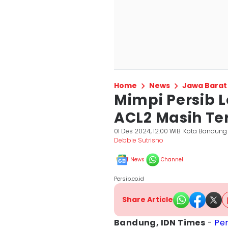
Home
News
Jawa Barat
Mimpi Persib L
ACL2 Masih Te
01 Des 2024, 12:00 WIB
Kota Bandung
Debbie Sutrisno
News
Channel
Persib.co.id
Share Article
Bandung, IDN Times
-
Per