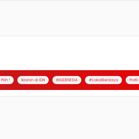
Pilih !
Iklanin di IDN
INSIDENESIA
#LokalBerdaya
Profi