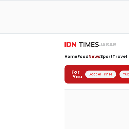
JABAR
Home
Food
News
Sport
Travel
For
Soccer Times
Yuk 
You