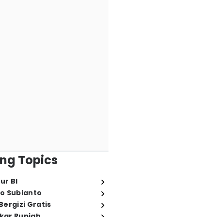
ng Topics
ur BI
o Subianto
ergizi Gratis
ukar Rupiah