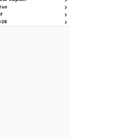
tus
FF
026