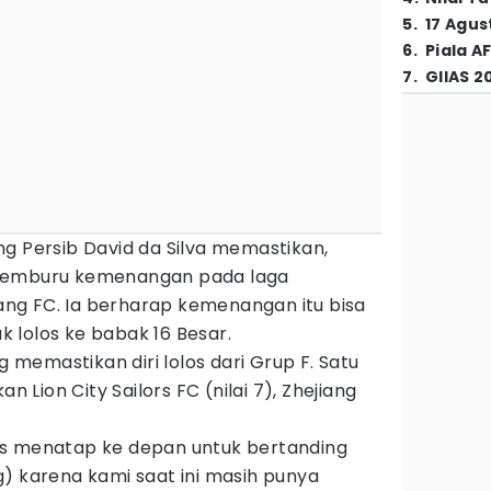
5
.
17 Agus
6
.
Piala A
7
.
GIIAS 2
g Persib David da Silva memastikan,
 memburu kemenangan pada laga
ng FC. Ia berharap kemenangan itu bisa
 lolos ke babak 16 Besar.
g memastikan diri lolos dari Grup F. Satu
an Lion City Sailors FC (nilai 7), Zhejiang
us menatap ke depan untuk bertanding
) karena kami saat ini masih punya