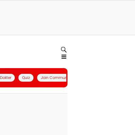
l Dokter
Quiz
Join Community