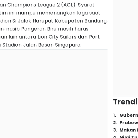
Asian Champions League 2 (ACL). Syarat
h tim ini mampu memenangkan laga saat
adion Si Jalak Harupat Kabupaten Bandung,
ain, nasib Pangeran Biru masih harus
an lain antara Lion City Sailors dan Port
Stadion Jalan Besar, Singapura.
Trendi
1
.
Gubern
2
.
Prabow
3
.
Makan B
4
.
Nilai T