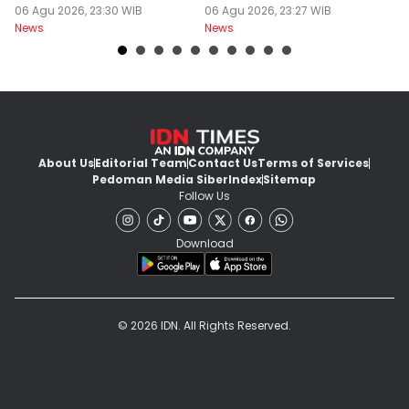
Mengundurkan Diri
06 Agu 2026, 23:30 WIB
Yurizal
06 Agu 2026, 23:27 WIB
T
06
News
News
Ne
About Us
Editorial Team
Contact Us
Terms of Services
Pedoman Media Siber
Index
Sitemap
Follow Us
Download
© 2026 IDN. All Rights Reserved.