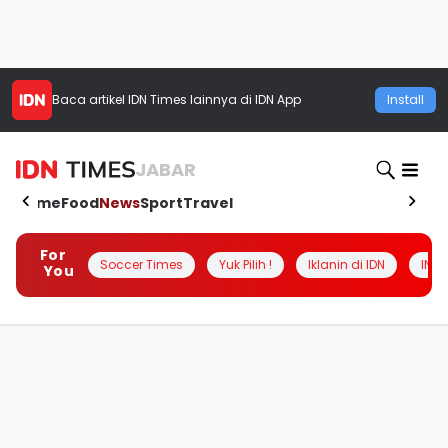
Baca artikel
IDN Times
lainnya di IDN App
Install
JABAR
Home
Food
News
Sport
Travel
For
Soccer Times
Yuk Pilih !
Iklanin di IDN
INSI
You