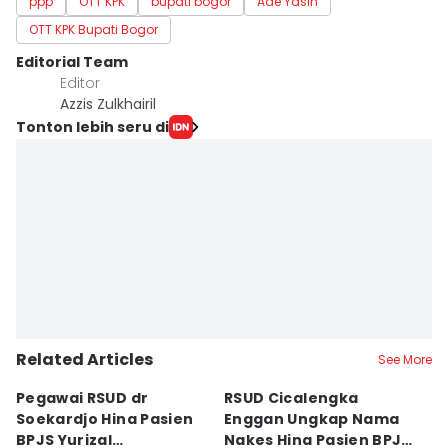
ppp
OTT KPK
bupati bogor
Ade Yasin
OTT KPK Bupati Bogor
Editorial Team
Editor
Azzis Zulkhairil
Tonton lebih seru di
Related Articles
See More
Pegawai RSUD dr
RSUD Cicalengka
P
Soekardjo Hina Pasien
Enggan Ungkap Nama
M
BPJS Yurizal
Nakes Hina Pasien BPJS
D