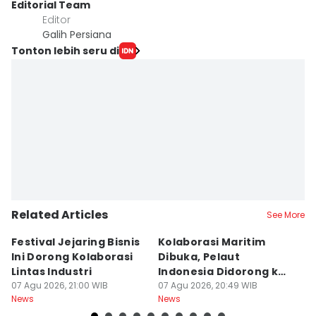
Editorial Team
Editor
Galih Persiana
Tonton lebih seru di
Related Articles
See More
Festival Jejaring Bisnis
Kolaborasi Maritim
M
Ini Dorong Kolaborasi
Dibuka, Pelaut
D
Lintas Industri
Indonesia Didorong ke
J
07 Agu 2026, 21:00 WIB
Pasar Global
07 Agu 2026, 20:49 WIB
07
News
News
Ne