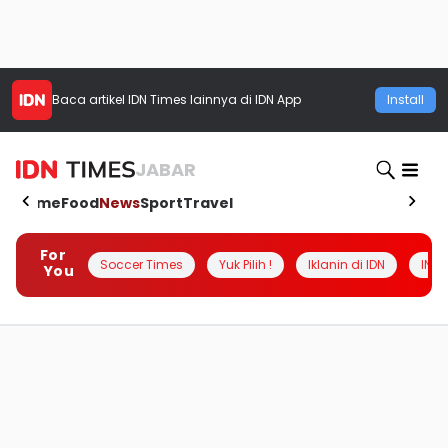
Baca artikel
IDN Times
lainnya di IDN App
Install
JABAR
Home
Food
News
Sport
Travel
For
Soccer Times
Yuk Pilih !
Iklanin di IDN
INSI
You