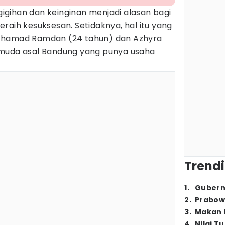
igihan dan keinginan menjadi alasan bagi
raih kesuksesan. Setidaknya, hal itu yang
chamad Ramdan (24 tahun) dan Azhyra
 muda asal Bandung yang punya usaha
Trendi
1
.
Gubern
2
.
Prabow
3
.
Makan B
4
.
Nilai T