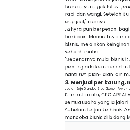
barang yang gak lolos
qual
rapi, dan wangi. Setelah it
siap jual," ujarnya.
Azhyra pun berpesan, bagi
berbisnis. Menurutnya, mo
bisnis, melainkan keingin
sebuah usaha.
"Sebenarnya mulai bisnis i
penting ada kemauan dan ke
nanti
tuh
jalan-jalan lain m
3. Menjual per karung, m
Jualan Baju Branded Sisa Ekspor, Pebisn
Sementara itu, CEO ARE
semua usaha yang ia jalan
Sebelum terjun ke bisnis
fa
mencoba bisnis di bidang ku