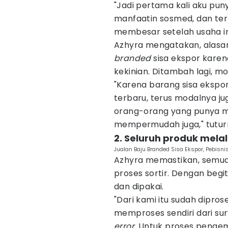
"Jadi pertama kali aku p
manfaatin sosmed, dan te
membesar setelah usaha i
Azhyra mengatakan, alasan
branded
sisa ekspor karen
kekinian. Ditambah lagi, m
"Karena barang sisa ekspor
terbaru, terus modalnya j
orang-orang yang punya mo
mempermudah juga," tutur
2. Seluruh produk melal
Jualan Baju Branded Sisa Ekspor, Pebisn
Azhyra memastikan, semua 
proses sortir. Dengan begit
dan dipakai.
"Dari kami itu sudah dipro
memproses sendiri dari sur
error
. Untuk proses pengem