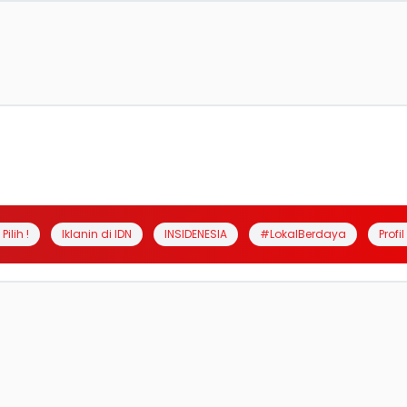
Pilih !
Iklanin di IDN
INSIDENESIA
#LokalBerdaya
Profi