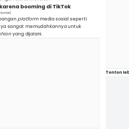
r karena booming di TikTok
Antonbe)
mbangan
platform
media sosial seperti
innya sangat memudahkannya untuk
shion
yang dijalani.
Tonton leb