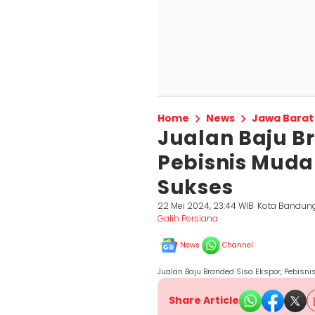
Home
News
Jawa Barat
Jualan Baju Br
Pebisnis Muda
Sukses
22 Mei 2024, 23:44 WIB
Kota Bandun
Galih Persiana
News
Channel
Jualan Baju Branded Sisa Ekspor, Pebisn
Share Article