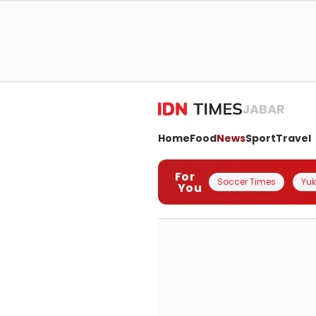
JABAR
Home
Food
News
Sport
Travel
For
Soccer Times
Yuk 
You