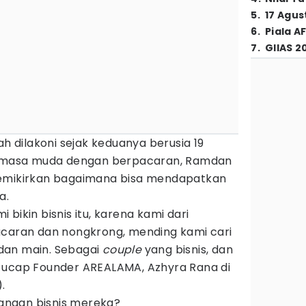
5
.
17 Agus
6
.
Piala A
7
.
GIIAS 2
ah dilakoni sejak keduanya berusia 19
ti masa muda dengan berpacaran, Ramdan
memikirkan bagaimana bisa mendapatkan
a.
bikin bisnis itu, karena kami dari
acaran dan nongkrong, mending kami cari
dan main. Sebagai
couple
yang bisnis, dan
k," ucap Founder AREALAMA, Azhyra Rana di
.
ngan bisnis mereka?