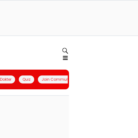
l Dokter
Quiz
Join Community