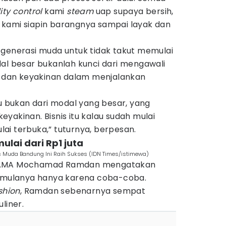
ity control
kami
steam
uap supaya bersih,
u, kami siapin barangnya sampai layak dan
 generasi muda untuk tidak takut memulai
dal besar bukanlah kunci dari mengawali
an dan keyakinan dalam menjalankan
tu bukan dari modal yang besar, yang
yakinan. Bisnis itu kalau sudah mulai
ulai terbuka,” tuturnya, berpesan.
ulai dari Rp1 juta
is Muda Bandung Ini Raih Sukses (IDN Times/istimewa)
ALAMA Mochamad Ramdan mengatakan
i mulanya hanya karena coba-coba.
shion
, Ramdan sebenarnya sempat
liner.