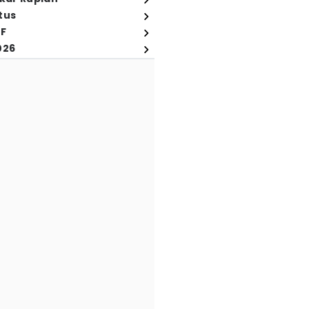
tus
FF
026