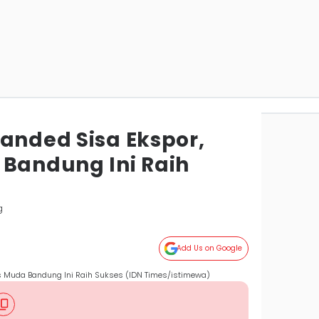
anded Sisa Ekspor,
 Bandung Ini Raih
g
Add Us on Google
is Muda Bandung Ini Raih Sukses (IDN Times/istimewa)