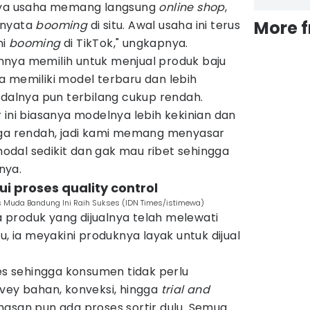
unya usaha memang langsung
online shop
,
More 
rnyata
booming
di situ. Awal usaha ini terus
ni
booming
di TikTok," ungkapnya.
nya memilih untuk menjual produk baju
a memiliki model terbaru dan lebih
odalnya pun terbilang cukup rendah.
 ini biasanya modelnya lebih kekinian dan
uga rendah, jadi kami memang menyasar
dal sedikit dan gak mau ribet sehingga
nya.
ui proses quality control
is Muda Bandung Ini Raih Sukses (IDN Times/istimewa)
produk yang dijualnya telah melewati
u, ia meyakini produknya layak untuk dijual
ses sehingga konsumen tidak perlu
vey bahan, konveksi, hingga
trial and
asan pun ada proses sortir dulu. Semua