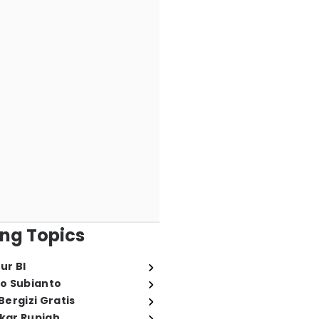
ng Topics
ur BI
o Subianto
ergizi Gratis
ukar Rupiah