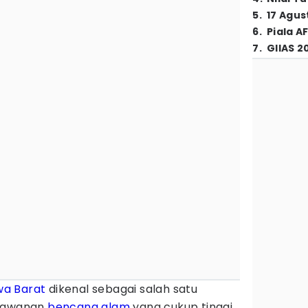
5
.
17 Agus
6
.
Piala A
7
.
GIIAS 2
wa Barat
dikenal sebagai salah satu
erawanan
bencana alam
yang cukup tinggi