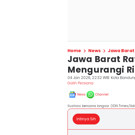
Home
News
Jawa Barat
Jawa Barat Ra
Mengurangi Ri
04 Jan 2026, 22:32 WIB
Kota Bandun
Galih Persiana
News
Channel
Ilustrasi bencana longsor. (IDN Times/Ad
Intinya Sih