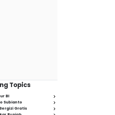
ng Topics
ur BI
o Subianto
ergizi Gratis
ukar Rupiah