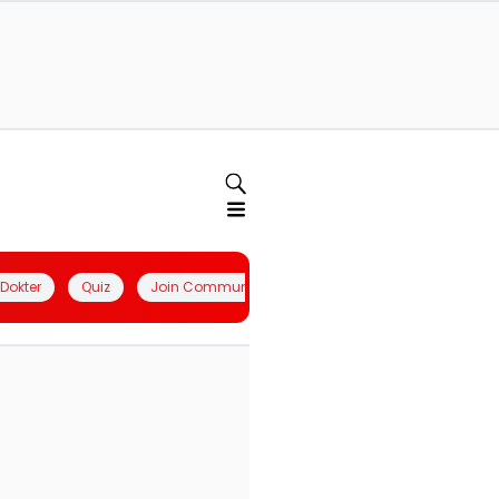
l Dokter
Quiz
Join Community