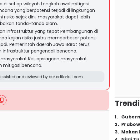
 di setiap wilayah Langkah awal mitigasi
ncana yang berpotensi terjadi di lingkungan
risiko sejak dini, masyarakat dapat lebih
baikan tanda-tanda alam.
an infrastruktur yang tepat Pembangunan di
a kajian risiko justru memperbesar potensi
jadi. Pemerintah daerah Jawa Barat terus
nfrastruktur pengendali bencana.
n masyarakat Kesiapsiagaan masyarakat
m mitigasi bencana.
ssisted and reviewed by our editorial team.
Trendi
1
.
Gubern
2
.
Prabow
3
.
Makan B
4
.
Nilai T