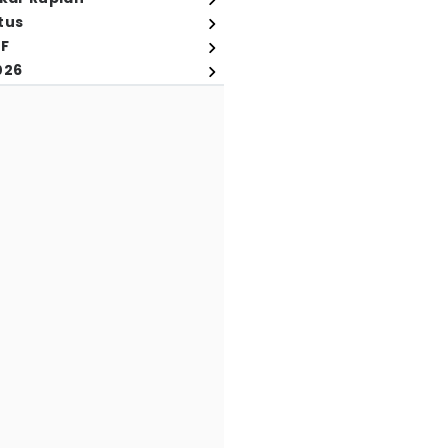
tus
FF
026