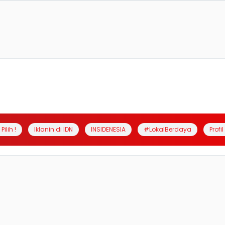
Pilih !
Iklanin di IDN
INSIDENESIA
#LokalBerdaya
Profi