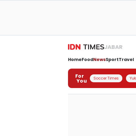
JABAR
Home
Food
News
Sport
Travel
For
Soccer Times
Yuk 
You