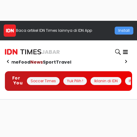
Baca artikel
IDN Times
lainnya di IDN App
Install
JABAR
Home
Food
News
Sport
Travel
For
Soccer Times
Yuk Pilih !
Iklanin di IDN
INSI
You