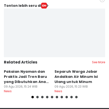
Editor
Tonton lebih seru di
Galih Persiana
Editor
Azzis Zulkhairil
Related Articles
See More
Pakaian Nyaman dan
Separuh Warga Jabar
L
Praktis Jadi Tren Baru
Andalkan Air Minum Isi
C
yang Dibutuhkan Anak
Ulang untuk Minum
J
Muda
09 Agu 2026, 15:24 WIB
09 Agu 2026, 15:23 WIB
L
09
News
News
Ne