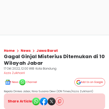
Home
News
Jawa Barat
Gagal Ginjal Misterius Ditemukan di 10
Wilayah Jabar
17 Okt 2022, 12:00 WIB
Kota Bandung
Azzis Zulkhairil
News
Channel
Add Us on Google
Kepala Dinkes Jabar, Nina Susana Dewi (IDN Times/Azzis Zulkhairil)
Share Article