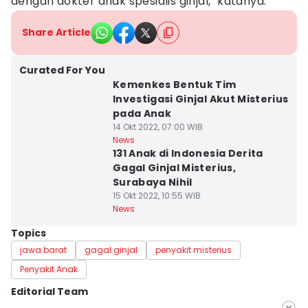
dengan dokter anak spesialis ginjal," katanya.
Share Article
Curated For You
Kemenkes Bentuk Tim
Investigasi Ginjal Akut Misterius
pada Anak
14 Okt 2022, 07:00 WIB
News
131 Anak di Indonesia Derita
Gagal Ginjal Misterius,
Surabaya Nihil
15 Okt 2022, 10:55 WIB
News
Topics
jawa barat
gagal ginjal
penyakit misterius
Penyakit Anak
Editorial Team