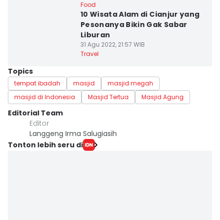
Food
10 Wisata Alam di Cianjur yang
Pesonanya Bikin Gak Sabar
Liburan
31 Agu 2022, 21:57 WIB
Travel
Topics
tempat ibadah
masjid
masjid megah
masjid di Indonesia
Masjid Tertua
Masjid Agung
Editorial Team
Editor
Langgeng Irma Salugiasih
Tonton lebih seru di