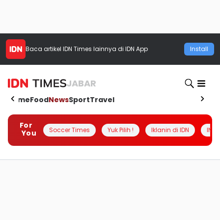
Baca artikel
IDN Times
lainnya di IDN App
Install
JABAR
Home
Food
News
Sport
Travel
For
Soccer Times
Yuk Pilih !
Iklanin di IDN
INSI
You