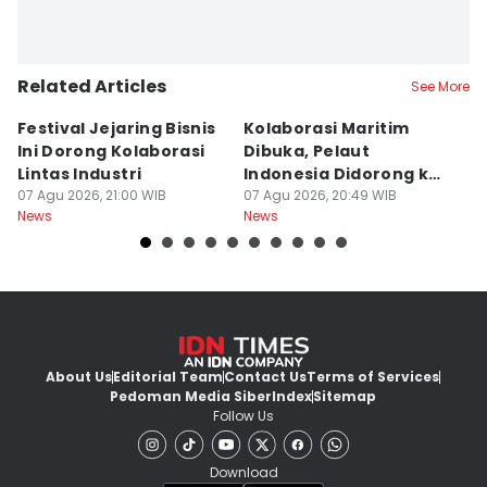
Related Articles
See More
Festival Jejaring Bisnis
Kolaborasi Maritim
M
Ini Dorong Kolaborasi
Dibuka, Pelaut
D
Lintas Industri
Indonesia Didorong ke
J
07 Agu 2026, 21:00 WIB
Pasar Global
07 Agu 2026, 20:49 WIB
07
News
News
Ne
About Us
Editorial Team
Contact Us
Terms of Services
Pedoman Media Siber
Index
Sitemap
Follow Us
Download