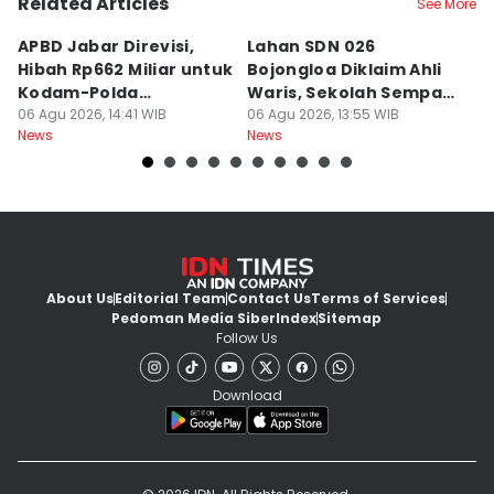
Related Articles
See More
APBD Jabar Direvisi,
Lahan SDN 026
P
Hibah Rp662 Miliar untuk
Bojongloa Diklaim Ahli
C
Kodam-Polda
Waris, Sekolah Sempat
A
Dievaluasi
06 Agu 2026, 14:41 WIB
Disegel
06 Agu 2026, 13:55 WIB
Go
06
News
News
Ne
About Us
Editorial Team
Contact Us
Terms of Services
Pedoman Media Siber
Index
Sitemap
Follow Us
Download