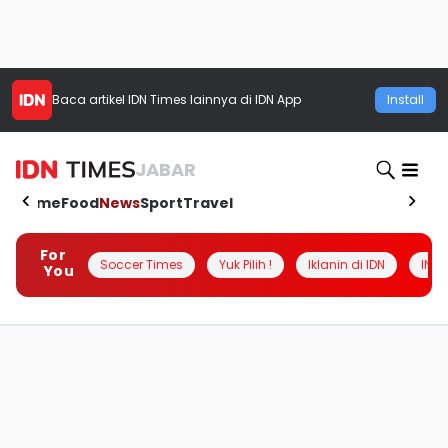
Baca artikel
IDN Times
lainnya di IDN App
Install
JABAR
Home
Food
News
Sport
Travel
For
Soccer Times
Yuk Pilih !
Iklanin di IDN
INSI
You