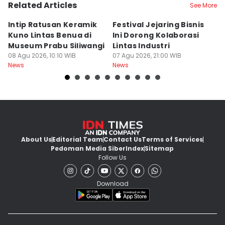
Related Articles
See More
Intip Ratusan Keramik
Festival Jejaring Bisnis
K
Kuno Lintas Benua di
Ini Dorong Kolaborasi
D
Museum Prabu Siliwangi
Lintas Industri
I
08 Agu 2026, 10:10 WIB
07 Agu 2026, 21:00 WIB
P
07
News
News
Ne
About Us
Editorial Team
Contact Us
Terms of Services
Pedoman Media Siber
Index
Sitemap
Follow Us
Download