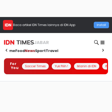
Baca artikel
IDN Times
lainnya di IDN App
Install
JABAR
Home
Food
News
Sport
Travel
For
Soccer Times
Yuk Pilih !
Iklanin di IDN
INSI
You