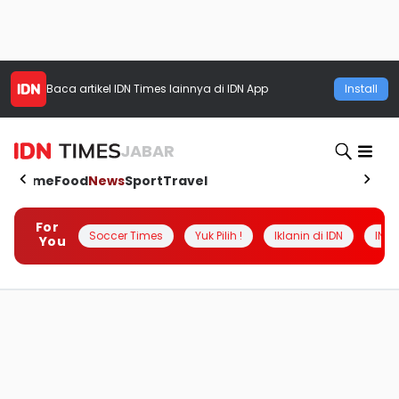
Baca artikel
IDN Times
lainnya di IDN App
Install
JABAR
Home
Food
News
Sport
Travel
For
Soccer Times
Yuk Pilih !
Iklanin di IDN
INSI
You