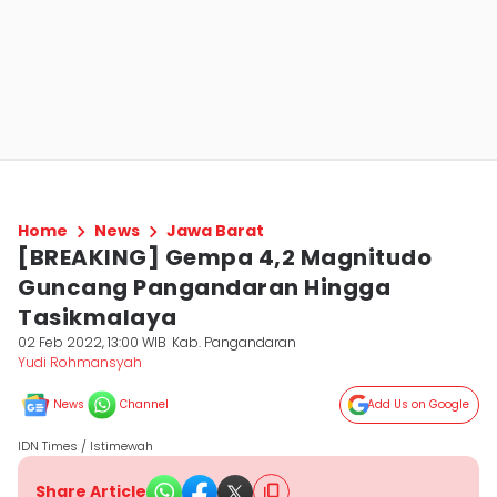
Home
News
Jawa Barat
[BREAKING] Gempa 4,2 Magnitudo
Guncang Pangandaran Hingga
Tasikmalaya
02 Feb 2022, 13:00 WIB
Kab. Pangandaran
Yudi Rohmansyah
News
Channel
Add Us on Google
IDN Times / Istimewah
Share Article