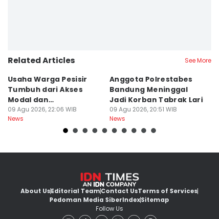
Related Articles
See More
Usaha Warga Pesisir
Anggota Polrestabes
P
Tumbuh dari Akses
Bandung Meninggal
P
Modal dan
Jadi Korban Tabrak Lari
y
Pendampingan
09 Agu 2026, 22:06 WIB
09 Agu 2026, 20:51 WIB
M
09
News
News
Ne
About Us
Editorial Team
Contact Us
Terms of Services
Pedoman Media Siber
Index
Sitemap
Follow Us