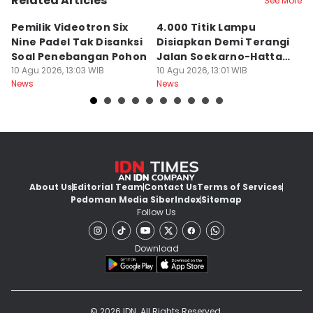
Related Articles
See More
Pemilik Videotron Six
4.000 Titik Lampu
K
Nine Padel Tak Disanksi
Disiapkan Demi Terangi
1
Soal Penebangan Pohon
Jalan Soekarno-Hatta
P
10 Agu 2026, 13:03 WIB
Bandung
10 Agu 2026, 13:01 WIB
g
10
News
News
Ne
About Us
Editorial Team
Contact Us
Terms of Services
Pedoman Media Siber
Index
Sitemap
Follow Us
Download
© 2026 IDN. All Rights Reserved.