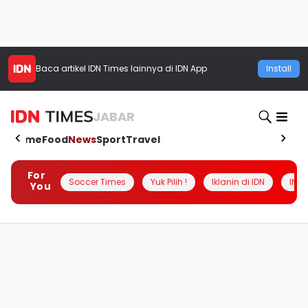
Baca artikel
IDN Times
lainnya di IDN App
Install
JABAR
Home
Food
News
Sport
Travel
For
Soccer Times
Yuk Pilih !
Iklanin di IDN
INSI
You