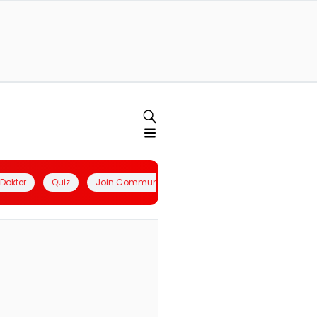
l Dokter
Quiz
Join Community