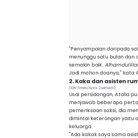
"Penyampaian daripada saks
menunggu satu bulan dan d
semakin baik.
Alhamdulilla
Jadi mohon doanya," kata A
2. Kaka dan asisten ru
(IDN Times/Azzis Zulkhairil)
Usai persidangan, Atalia 
menjawab beberapa pertan
pemeriksaan saksi, dia me
dimintai keterangan yaitu 
keluarga.
"Ada kakak saya sama asist