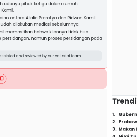
h adanya pihak ketiga dalam rumah
Kamil.
aian antara Atalia Praratya dan Ridwan Kamil
sudah dilakukan mediasi sebelumnya.
il memastikan bahwa kliennya tidak bisa
e persidangan, namun proses persidangan pada
.
ssisted and reviewed by our editorial team.
Trendi
1
.
Gubern
2
.
Prabow
3
.
Makan B
4
.
Nilai T