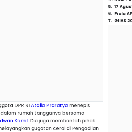
5
.
17 Agus
6
.
Piala A
7
.
GIIAS 2
ggota DPR RI
Atalia Praratya
menepis
a dalam rumah tangganya bersama
idwan Kamil
. Dia juga membantah pihak
melayangkan gugatan cerai di Pengadilan