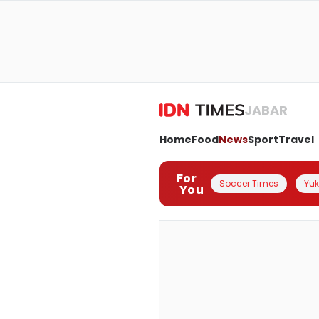
JABAR
Home
Food
News
Sport
Travel
For
Soccer Times
Yuk 
You