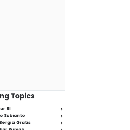
ng Topics
ur BI
o Subianto
ergizi Gratis
ukar Rupiah