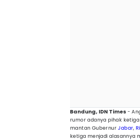
Bandung, IDN Times
- An
rumor adanya pihak ketig
mantan Gubernur
Jabar
,
R
ketiga menjadi alasannya 