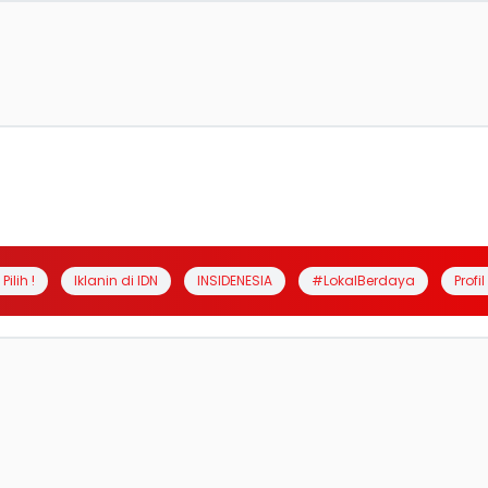
Pilih !
Iklanin di IDN
INSIDENESIA
#LokalBerdaya
Profi