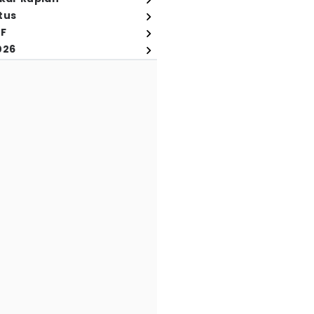
tus
FF
026