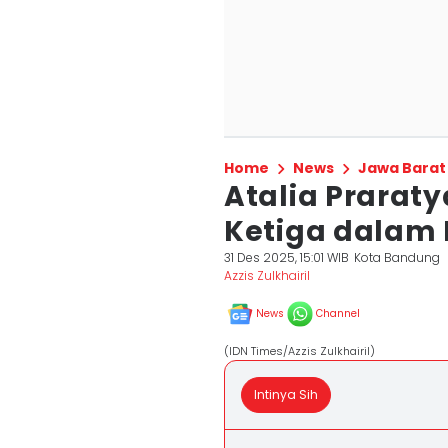
Home
News
Jawa Barat
Atalia Prarat
Ketiga dalam 
31 Des 2025, 15:01 WIB
Kota Bandung
Azzis Zulkhairil
News
Channel
(IDN Times/Azzis Zulkhairil)
Intinya Sih