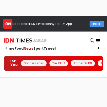
Baca artikel
IDN Times
lainnya di IDN App
Install
JABAR
Home
Food
News
Sport
Travel
For
Soccer Times
Yuk Pilih !
Iklanin di IDN
INSI
You