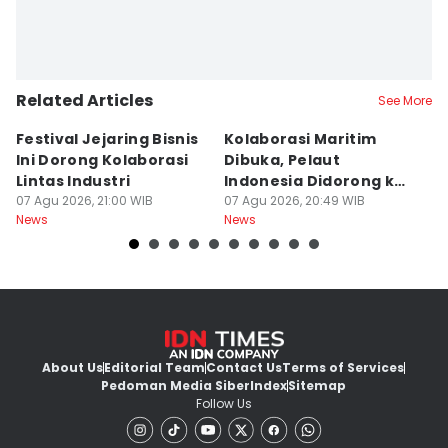
Related Articles
See More
Festival Jejaring Bisnis
Kolaborasi Maritim
M
Ini Dorong Kolaborasi
Dibuka, Pelaut
D
Lintas Industri
Indonesia Didorong ke
J
07 Agu 2026, 21:00 WIB
Pasar Global
07 Agu 2026, 20:49 WIB
07
News
News
Ne
About Us
Editorial Team
Contact Us
Terms of Services
Pedoman Media Siber
Index
Sitemap
Follow Us