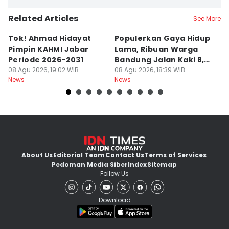
Related Articles
See More
Tok! Ahmad Hidayat
Populerkan Gaya Hidup
G
Pimpin KAHMI Jabar
Lama, Ribuan Warga
T
Periode 2026-2031
Bandung Jalan Kaki 8,8
M
08 Agu 2026, 19:02 WIB
Km
08 Agu 2026, 18:39 WIB
C
08
News
News
Ne
About Us
Editorial Team
Contact Us
Terms of Services
Pedoman Media Siber
Index
Sitemap
Follow Us
Download