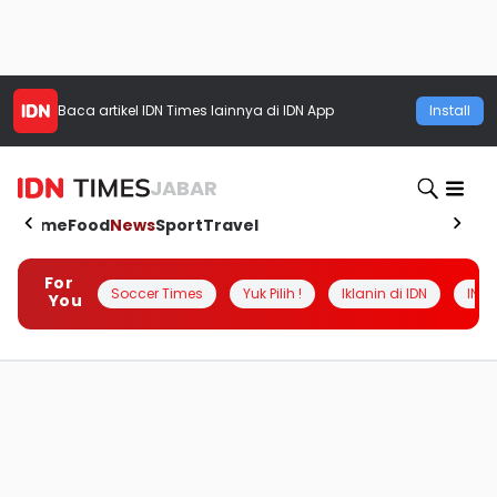
Baca artikel
IDN Times
lainnya di IDN App
Install
JABAR
Home
Food
News
Sport
Travel
For
Soccer Times
Yuk Pilih !
Iklanin di IDN
INSI
You