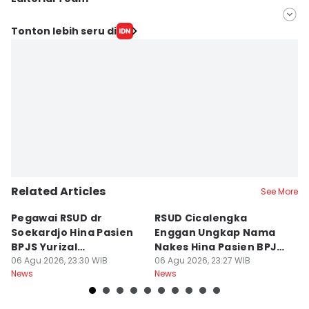
Editor
Tonton lebih seru di
Yogi Pasha
Editor
Debbie Sutrisno
Related Articles
See More
Pegawai RSUD dr
RSUD Cicalengka
P
Soekardjo Hina Pasien
Enggan Ungkap Nama
M
BPJS Yurizal
Nakes Hina Pasien BPJS
D
Mengundurkan Diri
06 Agu 2026, 23:30 WIB
Yurizal
06 Agu 2026, 23:27 WIB
T
06
News
News
Ne