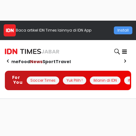
Baca artikel
IDN Times
lainnya di IDN App
Install
JABAR
Home
Food
News
Sport
Travel
For
Soccer Times
Yuk Pilih !
Iklanin di IDN
INSI
You