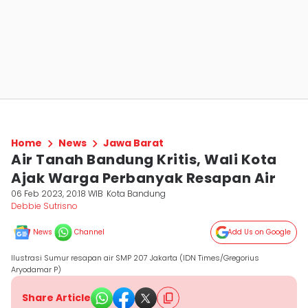
Home
News
Jawa Barat
Air Tanah Bandung Kritis, Wali Kota
Ajak Warga Perbanyak Resapan Air
06 Feb 2023, 20:18 WIB
Kota Bandung
Debbie Sutrisno
News
Channel
Add Us on Google
Ilustrasi Sumur resapan air SMP 207 Jakarta (IDN Times/Gregorius
Aryodamar P)
Share Article