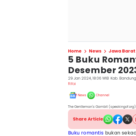
Home
News
Jawa Barat
5 Buku Romant
Desember 2023,
29 Jan 2024, 18:06 WIB
Kab. Bandun
Rifai
News
Channel
The Gentleman's Gambit (speakingof.org)
Share Article
Buku
romantis
bukan sekada