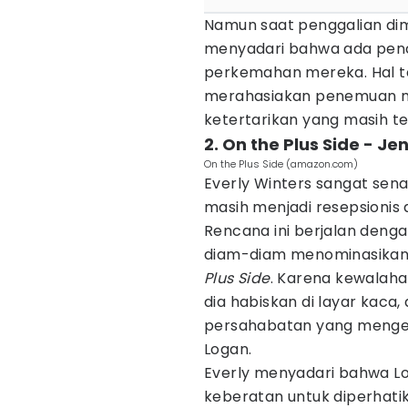
Namun saat penggalian dim
menyadari bahwa ada pencu
perkemahan mereka. Hal 
merahasiakan penemuan me
ketertarikan yang masih te
2. On the Plus Side - Je
On the Plus Side (amazon.com)
Everly Winters sangat sena
masih menjadi resepsionis al
Rencana ini berjalan deng
diam-diam menominasikan 
Plus Side
. Karena kewalah
dia habiskan di layar ka
persahabatan yang menge
Logan.
Everly menyadari bahwa Lo
keberatan untuk diperhati