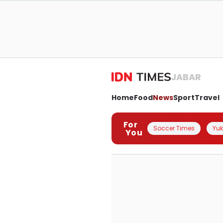
JABAR
Home
Food
News
Sport
Travel
For
Soccer Times
Yuk 
You