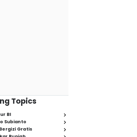
ng Topics
ur BI
o Subianto
ergizi Gratis
ukar Rupiah