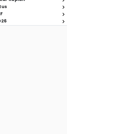
tus
FF
026