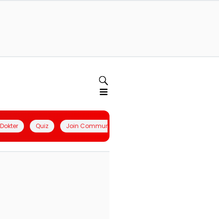
l Dokter
Quiz
Join Community