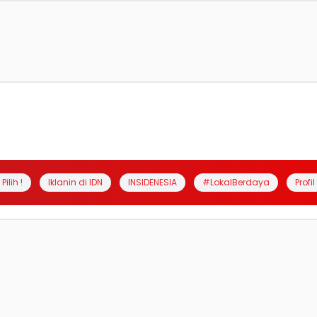
Pilih !
Iklanin di IDN
INSIDENESIA
#LokalBerdaya
Profi