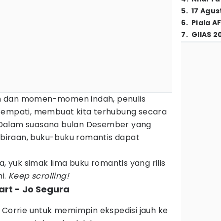
5
.
17 Agus
6
.
Piala A
7
.
GIIAS 2
n dan momen-momen indah, penulis
 empati, membuat kita terhubung secara
Dalam suasana bulan Desember yang
iraan, buku-buku romantis dapat
a, yuk simak lima buku romantis yang rilis
ni.
Keep scrolling!
eart - Jo Segura
 Corrie untuk memimpin ekspedisi jauh ke