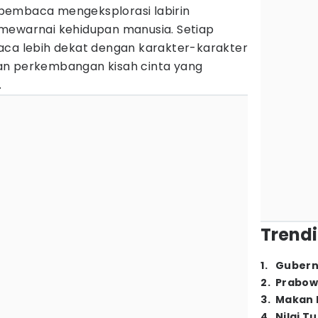
pembaca mengeksplorasi labirin
mewarnai kehidupan manusia. Setiap
 lebih dekat dengan karakter-karakter
an perkembangan kisah cinta yang
.
Trendi
1
.
Gubern
2
.
Prabow
3
.
Makan B
4
.
Nilai T