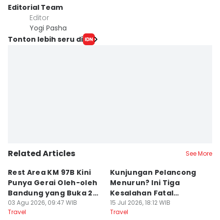
Editorial Team
Editor
Yogi Pasha
Tonton lebih seru di
Related Articles
See More
Rest Area KM 97B Kini
Kunjungan Pelancong
4
Punya Gerai Oleh-oleh
Menurun? Ini Tiga
P
Bandung yang Buka 24
Kesalahan Fatal
D
Jam
03 Agu 2026, 09:47 WIB
Pengelola Wisata
15 Jul 2026, 18:12 WIB
K
14
Travel
Travel
Tr