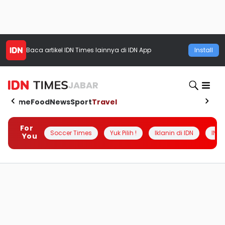
Baca artikel
IDN Times
lainnya di IDN App
Install
JABAR
Home
Food
News
Sport
Travel
For
Soccer Times
Yuk Pilih !
Iklanin di IDN
INSI
You