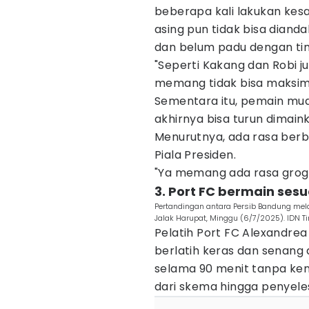
beberapa kali lakukan kes
asing pun tidak bisa dian
dan belum padu dengan ti
"Seperti Kakang dan Robi j
memang tidak bisa maksima
Sementara itu, pemain mud
akhirnya bisa turun dimai
Menurutnya, ada rasa berbe
Piala Presiden.
"Ya memang ada rasa grogi 
3. Port FC bermain ses
Pertandingan antara Persib Bandung mela
Jalak Harupat, Minggu (6/7/2025). IDN T
Pelatih Port FC Alexandr
berlatih keras dan senang
selama 90 menit tanpa kend
dari skema hingga penyeles