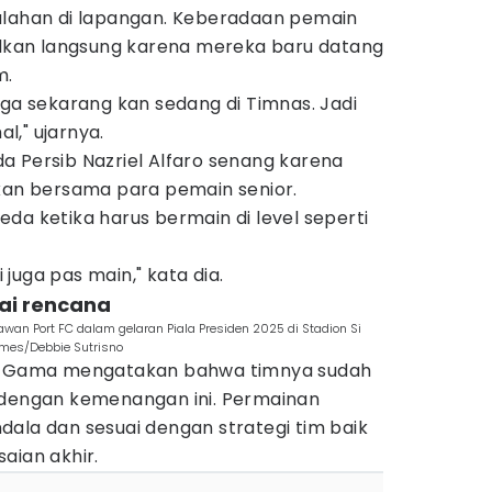
alahan di lapangan. Keberadaan pemain
dalkan langsung karena mereka baru datang
m.
uga sekarang kan sedang di Timnas. Jadi
l," ujarnya.
a Persib Nazriel Alfaro senang karena
nkan bersama para pemain senior.
da ketika harus bermain di level seperti
juga pas main," kata dia.
uai rencana
wan Port FC dalam gelaran Piala Presiden 2025 di Stadion Si
imes/Debbie Sutrisno
ea Gama mengatakan bahwa timnya sudah
 dengan kemenangan ini. Permainan
ala dan sesuai dengan strategi tim baik
aian akhir.