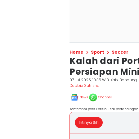
Home
Sport
Soccer
Kalah dari Port
Persiapan Min
07 Jul 2025, 10:35 WIB
Kab. Bandung
Debbie Sutrisno
News
Channel
Konferensi pers Persib usai pertandingan
Intinya Sih