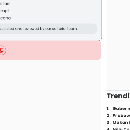
i lain
ampil
ncana
ssisted and reviewed by our editorial team.
Trendi
1
.
Gubern
2
.
Prabow
3
.
Makan B
4
.
Nilai T