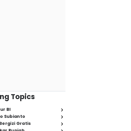
ng Topics
ur BI
o Subianto
ergizi Gratis
ukar Rupiah