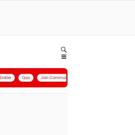
l Dokter
Quiz
Join Community