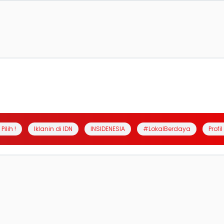
Pilih !
Iklanin di IDN
INSIDENESIA
#LokalBerdaya
Profi