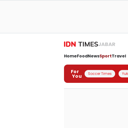
JABAR
Home
Food
News
Sport
Travel
For
Soccer Times
Yuk 
You