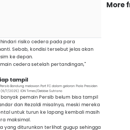
More 
nghindari risiko cedera pada para
nti. Sebab, kondisi tersebut jelas akan
sim ke depan.
main cedera setelah pertandingan,"
iap tampil
Persib Bandung melawan Port FC dalam gelaran Piala Presiden
u (6/7/2025). IDN Times/Debbie Sutrisno
i banyak pemain Persib belum bisa tampil
andar dan Rezaldi misalnya, meski mereka
ntal untuk turun ke lapang kembali masih
ara maksimal.
a yang diturunkan terlihat gugup sehingga