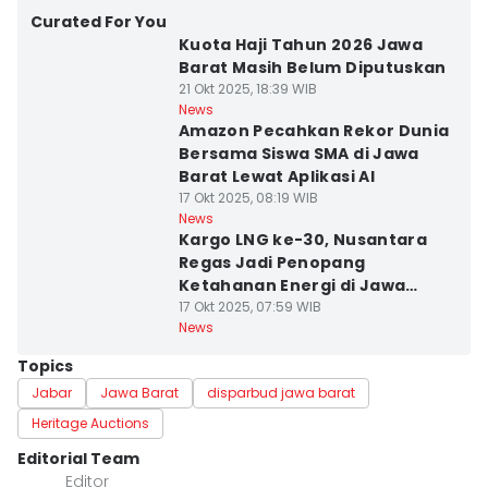
Curated For You
Kuota Haji Tahun 2026 Jawa
Barat Masih Belum Diputuskan
21 Okt 2025, 18:39 WIB
News
Amazon Pecahkan Rekor Dunia
Bersama Siswa SMA di Jawa
Barat Lewat Aplikasi AI
17 Okt 2025, 08:19 WIB
News
Kargo LNG ke-30, Nusantara
Regas Jadi Penopang
Ketahanan Energi di Jawa
Barat
17 Okt 2025, 07:59 WIB
News
Topics
Jabar
Jawa Barat
disparbud jawa barat
Heritage Auctions
Editorial Team
Editor