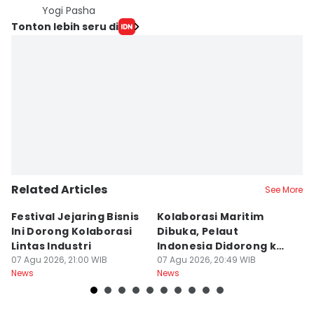
Yogi Pasha
Tonton lebih seru di
Related Articles
See More
Festival Jejaring Bisnis
Kolaborasi Maritim
M
Ini Dorong Kolaborasi
Dibuka, Pelaut
D
Lintas Industri
Indonesia Didorong ke
J
07 Agu 2026, 21:00 WIB
Pasar Global
07 Agu 2026, 20:49 WIB
07
News
News
Ne