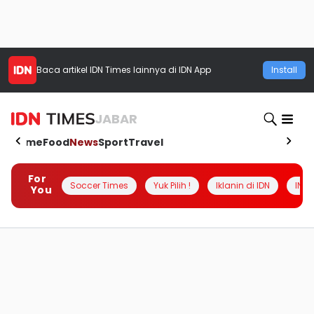
Baca artikel
IDN Times
lainnya di IDN App
Install
JABAR
Home
Food
News
Sport
Travel
For
Soccer Times
Yuk Pilih !
Iklanin di IDN
INSI
You