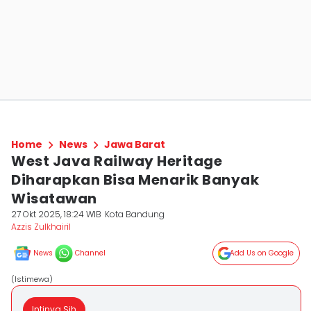
Home
News
Jawa Barat
West Java Railway Heritage
Diharapkan Bisa Menarik Banyak
Wisatawan
27 Okt 2025, 18:24 WIB
Kota Bandung
Azzis Zulkhairil
News
Channel
Add Us on Google
(Istimewa)
Intinya Sih