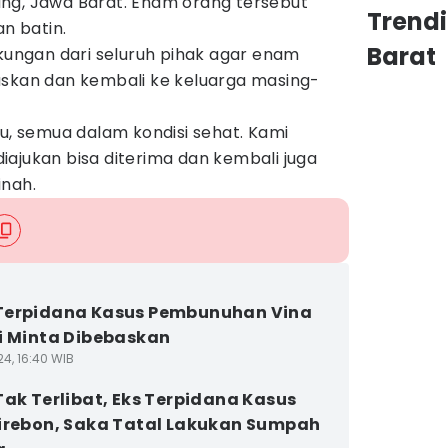
ng, Jawa Barat. Enam orang tersebut
Trend
an batin.
Barat
ngan dari seluruh pihak agar enam
askan dan kembali ke keluarga masing-
lu, semua dalam kondisi sehat. Kami
ajukan bisa diterima dan kembali juga
inah.
Terpidana Kasus Pembunuhan Vina
i Minta Dibebaskan
24, 16:40 WIB
Tak Terlibat, Eks Terpidana Kasus
irebon, Saka Tatal Lakukan Sumpah