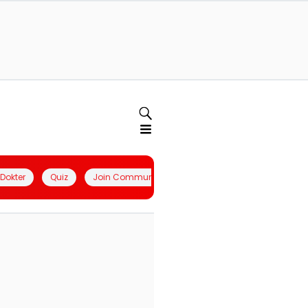
l Dokter
Quiz
Join Community