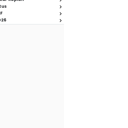
tus
FF
026