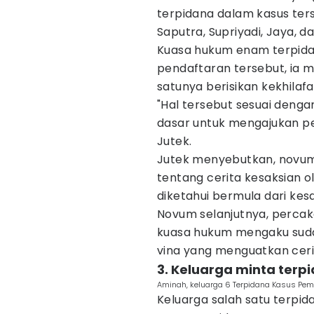
terpidana dalam kasus ters
Saputra, Supriyadi, Jaya, d
Kuasa hukum enam terpida
pendaftaran tersebut, ia 
satunya berisikan kekhilaf
"Hal tersebut sesuai denga
dasar untuk mengajukan pe
Jutek.
Jutek menyebutkan, novum
tentang cerita kesaksian 
diketahui bermula dari kes
Novum selanjutnya, percak
kuasa hukum mengaku suda
vina yang menguatkan cerit
3. Keluarga minta ter
Aminah, keluarga 6 Terpidana Kasus Pem
Keluarga salah satu terpi