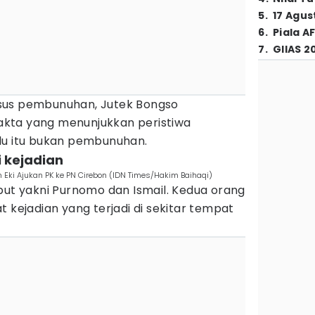
5
.
17 Agus
6
.
Piala A
7
.
GIIAS 2
sus pembunuhan, Jutek Bongso
kta yang menunjukkan peristiwa
lu itu bukan pembunuhan.
i kejadian
Eki Ajukan PK ke PN Cirebon (IDN Times/Hakim Baihaqi)
but yakni Purnomo dan Ismail. Kedua orang
t kejadian yang terjadi di sekitar tempat