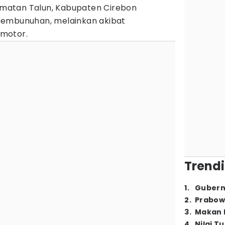
matan Talun, Kabupaten Cirebon
pembunuhan, melainkan akibat
motor.
Trendi
1
.
Gubern
2
.
Prabow
3
.
Makan B
4
.
Nilai T