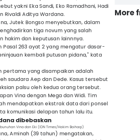
ebut yakni Eka Sandi, Eko Ramadhani, Hadi
More 
an Rivaldi Aditya Wardana.
na, Jutek Bongso menyebutkan, dalam
menghadirkan tiga novum yang salah
an hakim dan keputusan lainnnya.
n Pasal 263 ayat 2 yang mengatur dasar-
ninjauan kembali putusan pidana," kata
 pertama yang disampaikan adalah
oleh saudara Aep dan Dede. Kasus tersebut
aksian palsu oleh kedua orang tersebut.
apan Vina dengan Mega dan Widi. Tim
h mendapatkan ekstrak data dari ponsel
a komunikasi delapan tahun lalu itu.
pidana dibebaskan
bunuhan Vina dan Eki (IDN Times/Hakim Baihaqi)
dana, Aminah (39 tahun) mengatakan,