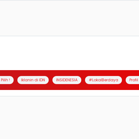
Pilih !
Iklanin di IDN
INSIDENESIA
#LokalBerdaya
Profi