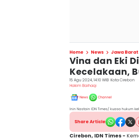
Home
News
Jawa Barat
Vina dan Eki D
Kecelakaan, 
15 Agu 2024, 14:10 WIB
Kota Cirebon
Hakim Baihaqi
News
Channel
Inin Nastain IDN Times/ kuasa hukum ke
Share Article
Cirebon, IDN Times -
Kemat