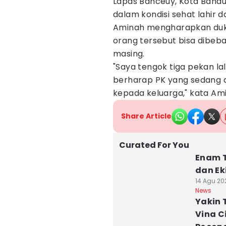
Lapas Banceuy, Kota Bandu
dalam kondisi sehat lahir d
Aminah mengharapkan duku
orang tersebut bisa dibeb
masing.
"Saya tengok tiga pekan la
berharap PK yang sedang di
kepada keluarga," kata Am
Share Article
Curated For You
Enam 
dan Ek
14 Agu 20
News
Yakin 
Vina C