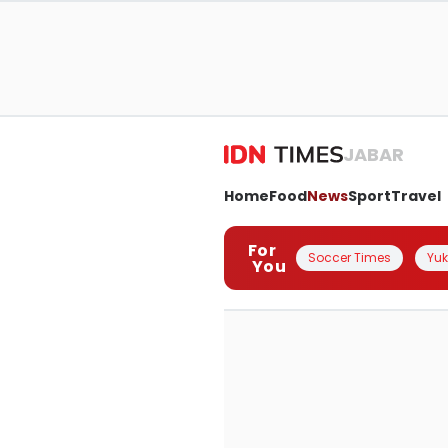
JABAR
Home
Food
News
Sport
Travel
For
Soccer Times
Yuk 
You