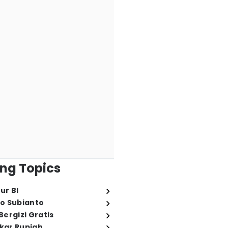
ng Topics
ur BI
o Subianto
ergizi Gratis
ukar Rupiah