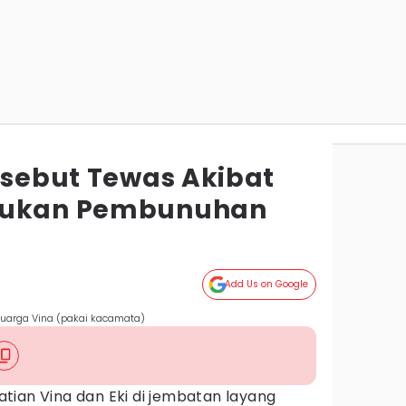
isebut Tewas Akibat
Bukan Pembunuhan
Add Us on Google
luarga Vina (pakai kacamata)
ian Vina dan Eki di jembatan layang