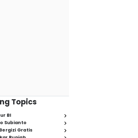
ng Topics
ur BI
o Subianto
ergizi Gratis
ukar Rupiah