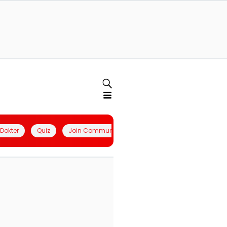
l Dokter
Quiz
Join Community