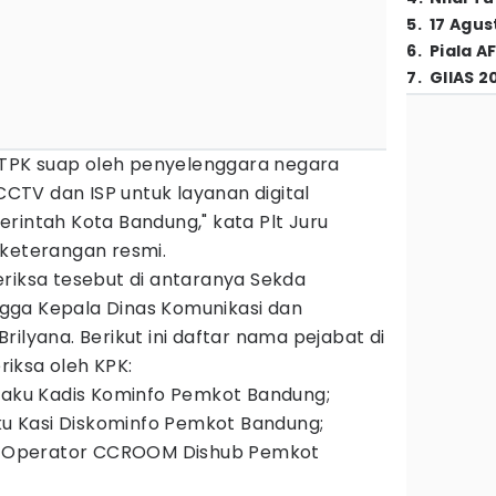
5
.
17 Agus
6
.
Piala A
7
.
GIIAS 2
i TPK suap oleh penyelenggara negara
TV dan ISP untuk layanan digital
rintah Kota Bandung," kata Plt Juru
ui keterangan resmi.
eriksa tesebut di antaranya Sekda
gga Kepala Dinas Komunikasi dan
ilyana. Berikut ini daftar nama pejabat di
iksa oleh KPK:
elaku Kadis Kominfo Pemkot Bandung;
aku Kasi Diskominfo Pemkot Bandung;
aku Operator CCROOM Dishub Pemkot