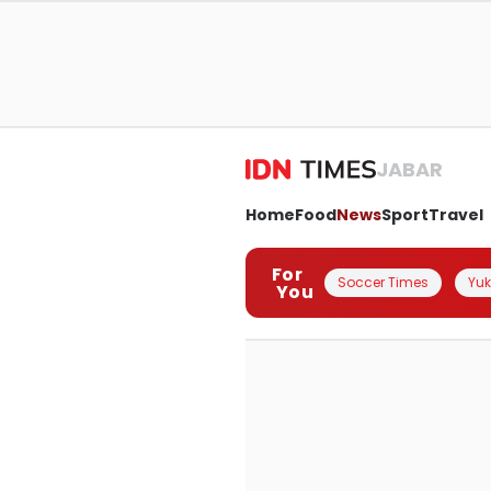
JABAR
Home
Food
News
Sport
Travel
For
Soccer Times
Yuk 
You