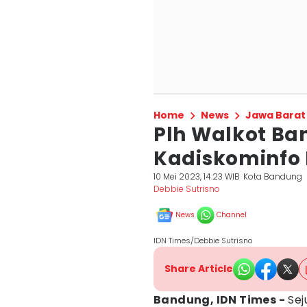
Home
News
Jawa Barat
Plh Walkot B
Kadiskominfo 
10 Mei 2023, 14:23 WIB
Kota Bandung
Debbie Sutrisno
News
Channel
IDN Times/Debbie Sutrisno
Share Article
Bandung, IDN Times -
Sej