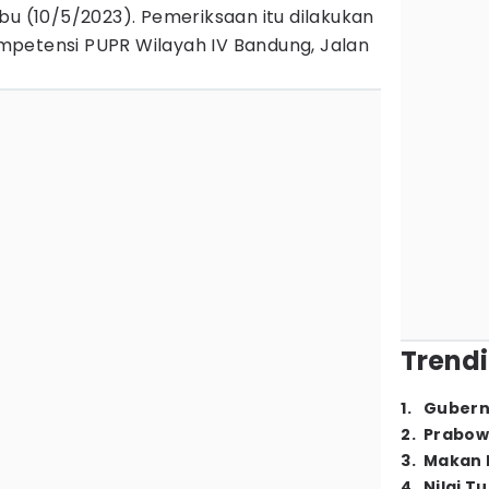
u (10/5/2023). Pemeriksaan itu dilakukan
petensi PUPR Wilayah IV Bandung, Jalan
Trendi
1
.
Gubern
2
.
Prabow
3
.
Makan B
4
.
Nilai T