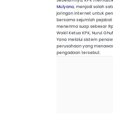
Sebelumnya, KPK memastika
Mulyana
, menjadi salah s
jaringan internet untuk p
bersama sejumlah pejabat
menerima suap sebesar Rp9
Wakil Ketua KPK, Nurul Ghu
Yana melalui sistem penawa
perusahaan yang menawar
pengadaan tersebut.