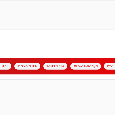
Pilih !
Iklanin di IDN
INSIDENESIA
#LokalBerdaya
Profi