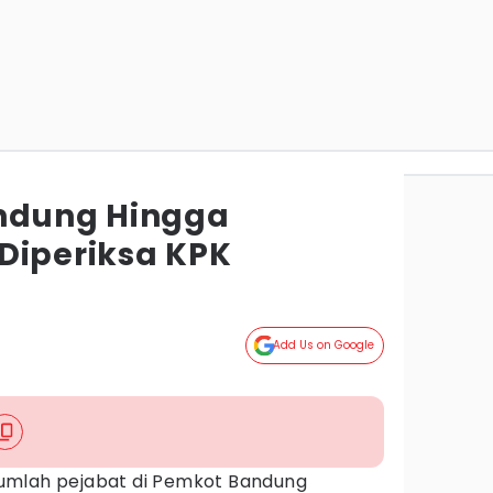
andung Hingga
Diperiksa KPK
Add Us on Google
umlah pejabat di Pemkot Bandung