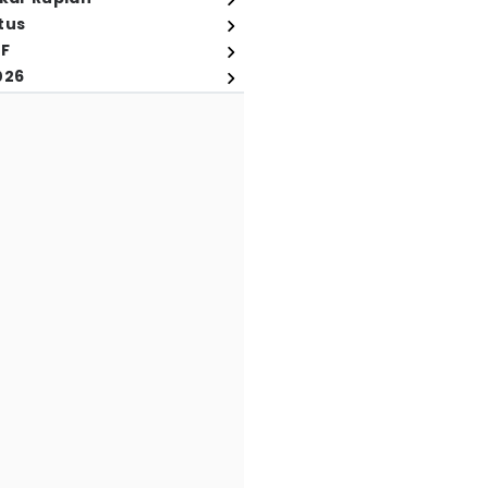
tus
FF
026