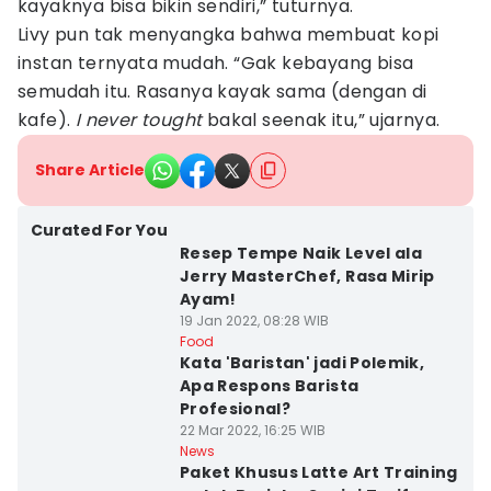
kayaknya bisa bikin sendiri,” tuturnya.
Livy pun tak menyangka bahwa membuat kopi
instan ternyata mudah. “Gak kebayang bisa
semudah itu. Rasanya kayak sama (dengan di
kafe).
I never tought
bakal seenak itu,” ujarnya.
Share Article
Curated For You
Resep Tempe Naik Level ala
Jerry MasterChef, Rasa Mirip
Ayam!
19 Jan 2022, 08:28 WIB
Food
Kata 'Baristan' jadi Polemik,
Apa Respons Barista
Profesional?
22 Mar 2022, 16:25 WIB
News
Paket Khusus Latte Art Training