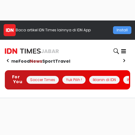
Baca artikel
IDN Times
lainnya di IDN App
Install
JABAR
Home
Food
News
Sport
Travel
For
Soccer Times
Yuk Pilih !
Iklanin di IDN
INSI
You