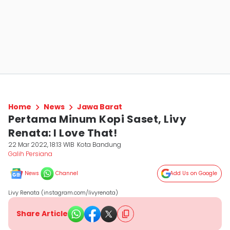
Home
News
Jawa Barat
Pertama Minum Kopi Saset, Livy
Renata: I Love That!
22 Mar 2022, 18:13 WIB
Kota Bandung
Galih Persiana
News
Channel
Add Us on Google
Livy Renata (instagram.com/livyrenata)
Share Article