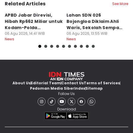
Related Articles
See More
APBD Jabar Direvisi,
Lahan SDN 026
P
Hibah Rp662 Miliar untuk
Bojongloa Diklaim Ahli
C
Kodam-Polda
Waris, Sekolah Sempat
A
Dievaluasi
06 Agu 2026, 14:41 WIB
Disegel
06 Agu 2026, 13:55 WIB
Go
06
News
News
Ne
About Us
Editorial Team
Contact Us
Terms of Services
Pedoman Media Siber
Index
Sitemap
Follow Us
Download