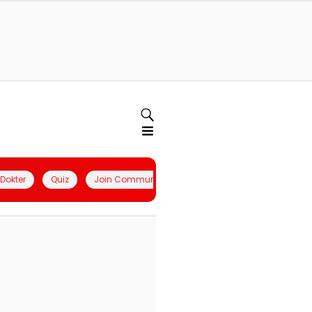
l Dokter
Quiz
Join Community