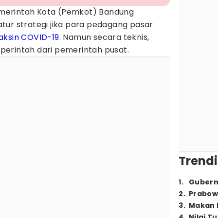
merintah Kota (Pemkot) Bandung
tur strategi jika para pedagang pasar
aksin COVID-19
. Namun secara teknis,
erintah dari pemerintah pusat.
Trendi
1
.
Gubern
2
.
Prabow
3
.
Makan B
4
.
Nilai T