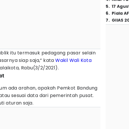
5
.
17 Agus
6
.
Piala A
7
.
GIIAS 2
blik itu termasuk pedagang pasar selain
dasarnya siap saja,” kata
Wakil Wali Kota
alaikota, Rabu(3/2/2021).
at
elum ada arahan, apakah Pemkot Bandung
 atau sesuai data dari pemerintah pusat.
i aturan saja.