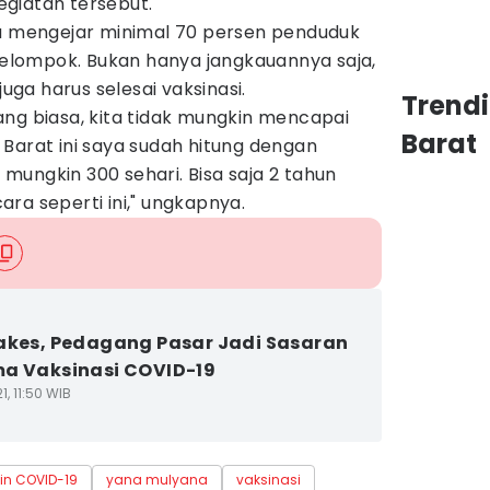
giatan tersebut.
sa mengejar minimal 70 persen penduduk
lompok. Bukan hanya jangkauannya saja,
juga harus selesai vaksinasi.
Trend
ang biasa, kita tidak mungkin mencapai
Barat
Barat ini saya sudah hitung dengan
ungkin 300 sehari. Bisa saja 2 tahun
ra seperti ini," ungkapnya.
akes, Pedagang Pasar Jadi Sasaran
a Vaksinasi COVID-19
1, 11:50 WIB
in COVID-19
yana mulyana
vaksinasi