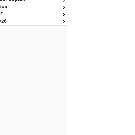
tus
FF
026