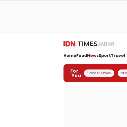
JABAR
Home
Food
News
Sport
Travel
For
Soccer Times
Yuk 
You