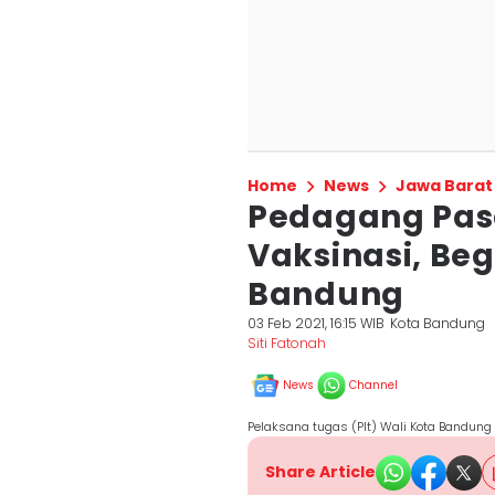
Home
News
Jawa Barat
Pedagang Pasa
Vaksinasi, Be
Bandung
03 Feb 2021, 16:15 WIB
Kota Bandung
Siti Fatonah
News
Channel
Pelaksana tugas (Plt) Wali Kota Bandu
Share Article