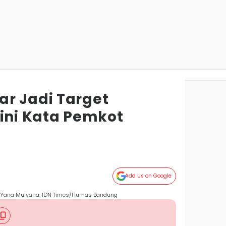
r Jadi Target
gini Kata Pemkot
Add Us on Google
ng Yana Mulyana. IDN Times/Humas Bandung