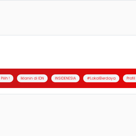
Pilih !
Iklanin di IDN
INSIDENESIA
#LokalBerdaya
Profi