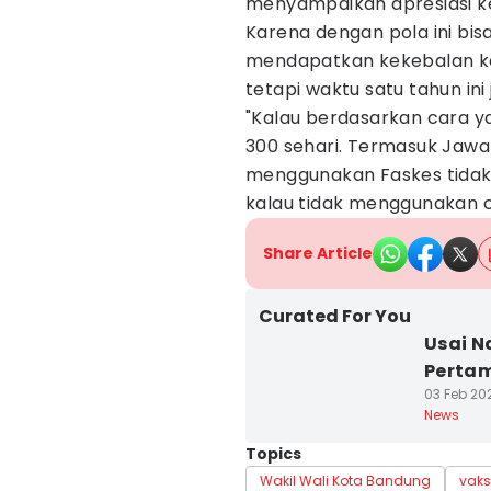
menyampaikan apresiasi ke
Karena dengan pola ini bi
mendapatkan kekebalan ke
tetapi waktu satu tahun ini 
"Kalau berdasarkan cara y
300 sehari. Termasuk Jawa 
menggunakan Faskes tidak m
kalau tidak menggunakan ca
Share Article
Curated For You
Usai N
Pertam
03 Feb 202
News
Topics
Wakil Wali Kota Bandung
vaks