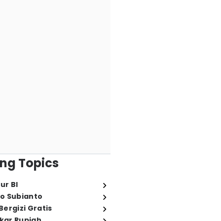
ng Topics
ur BI
o Subianto
ergizi Gratis
ukar Rupiah