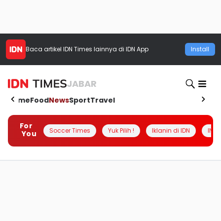
Baca artikel
IDN Times
lainnya di IDN App
Install
JABAR
Home
Food
News
Sport
Travel
For
Soccer Times
Yuk Pilih !
Iklanin di IDN
INSI
You