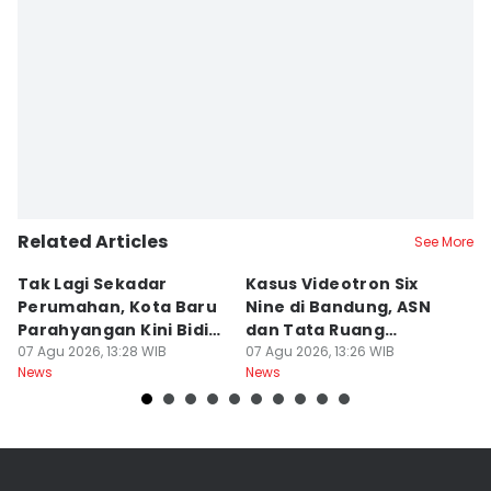
Related Articles
See More
Tak Lagi Sekadar
Kasus Videotron Six
K
Perumahan, Kota Baru
Nine di Bandung, ASN
M
Parahyangan Kini Bidik
dan Tata Ruang
G
Wisatawan
07 Agu 2026, 13:28 WIB
Diperiksa
07 Agu 2026, 13:26 WIB
07
News
News
Ne