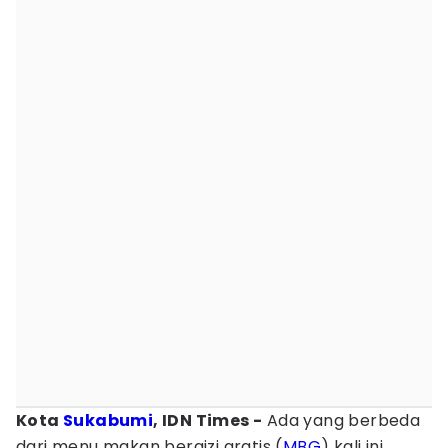
Kota
Sukabumi
, IDN Times -
Ada yang berbeda
dari menu makan bergizi gratis (
MBG
) kali ini.