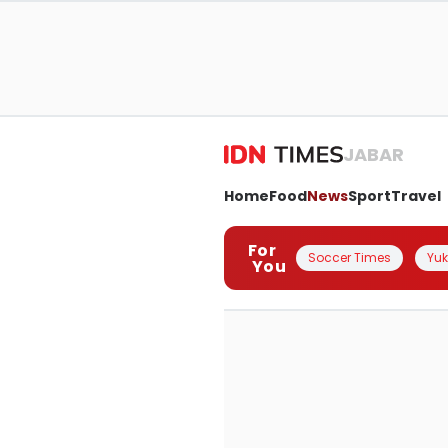
JABAR
Home
Food
News
Sport
Travel
For
Soccer Times
Yuk 
You