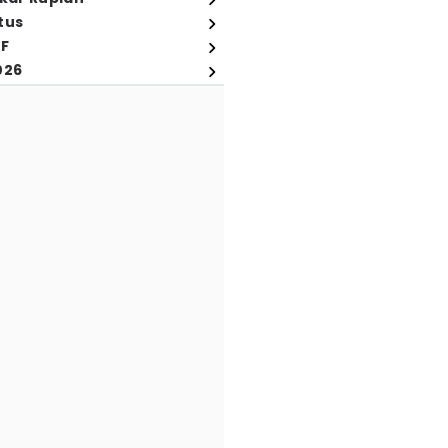
tus
FF
026