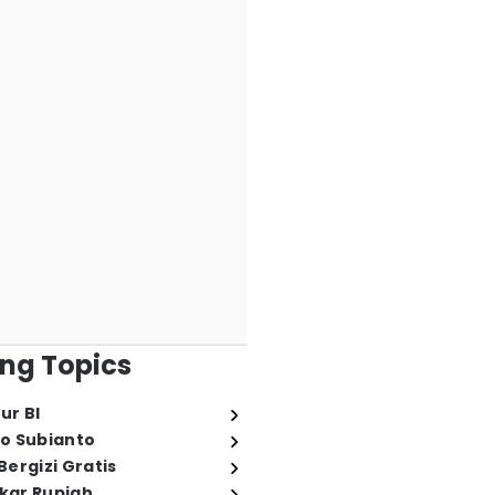
ng Topics
ur BI
o Subianto
ergizi Gratis
ukar Rupiah