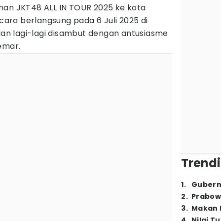
nan JKT48 ALL IN TOUR 2025 ke kota
Acara berlangsung pada 6 Juli 2025 di
 dan lagi-lagi disambut dengan antusiasme
emar.
Trendi
1
.
Gubern
2
.
Prabow
3
.
Makan B
4
.
Nilai T