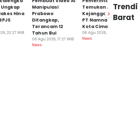
icalengka
Pembuat Video AI
Pemerintah
W
Trend
 Ungkap
Manipulasi
Temukan Adanya
Se
akes Hina
Prabowo
Kejanggalan PHK
J
Barat
 BPJS
Ditangkap,
PT Namnam di
di
Terancam 12
Kota Cimahi
06
Ne
26, 23:27 WIB
Tahun Bui
06 Agu 2026, 17:24 WIB
News
06 Agu 2026, 17:27 WIB
News