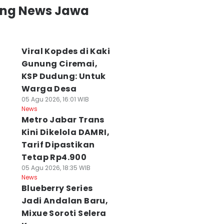
ali Kota Cimahi
APBD Jabar
Lahan SDN 026
ing News Jawa
lidiki Dugaan
Direvisi, Hibah
Bojongloa Diklai
ual Beli Seragam
Rp662 Miliar untuk
Ahli Waris, Sekol
 SMP Negeri
Kodam-Polda
Sempat Disegel
 Agu 2026, 17:21 WIB
Dievaluasi
06 Agu 2026, 13:55 WI
Viral Kopdes di Kaki
ws
News
06 Agu 2026, 14:41 WIB
Gunung Ciremai,
News
KSP Dudung: Untuk
Warga Desa
05 Agu 2026, 16:01 WIB
News
Metro Jabar Trans
Kini Dikelola DAMRI,
Tarif Dipastikan
Tetap Rp4.900
05 Agu 2026, 18:35 WIB
News
Blueberry Series
Jadi Andalan Baru,
Mixue Soroti Selera