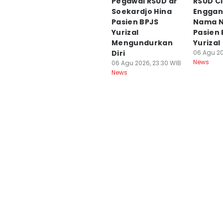
Pegawai RSUD dr
RSUD C
Soekardjo Hina
Enggan
Pasien BPJS
Nama N
Yurizal
Pasien
Mengundurkan
Yurizal
Diri
06 Agu 20
News
06 Agu 2026, 23:30 WIB
News