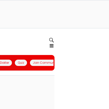
l Dokter
Quiz
Join Community