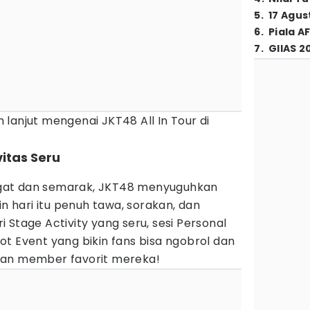
5
.
17 Agus
6
.
Piala A
7
.
GIIAS 2
lanjut mengenai JKT48 All In Tour di
itas Seru
gat dan semarak, JKT48 menyuguhkan
in hari itu penuh tawa, sorakan, dan
 Stage Activity yang seru, sesi Personal
t Event yang bikin fans bisa ngobrol dan
gan member favorit mereka!