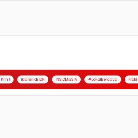
Pilih !
Iklanin di IDN
INSIDENESIA
#LokalBerdaya
Profi