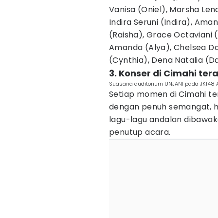
Vanisa (Oniel), Marsha Len
Indira Seruni (Indira), Ama
(Raisha), Grace Octaviani (
Amanda (Alya), Chelsea Da
(Cynthia), Dena Natalia (Da
3. Konser di Cimahi ter
Suasana auditorium UNJANI pada JKT48 A
Setiap momen di Cimahi ter
dengan penuh semangat, 
lagu-lagu andalan dibawak
penutup acara.