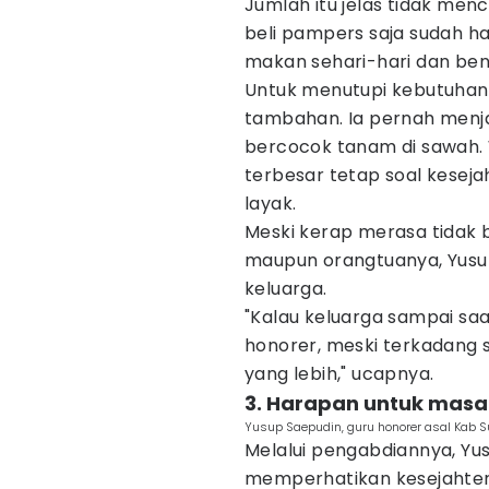
Jumlah itu jelas tidak me
beli pampers saja sudah ha
makan sehari-hari dan bens
Untuk menutupi kebutuhan
tambahan. Ia pernah menja
bercocok tanam di sawah.
terbesar tetap soal keseja
layak.
Meski kerap merasa tidak bi
maupun orangtuanya, Yusu
keluarga.
"Kalau keluarga sampai saa
honorer, meski terkadang 
yang lebih," ucapnya.
3. Harapan untuk masa
Yusup Saepudin, guru honorer asal Kab 
Melalui pengabdiannya, Yu
memperhatikan kesejahter