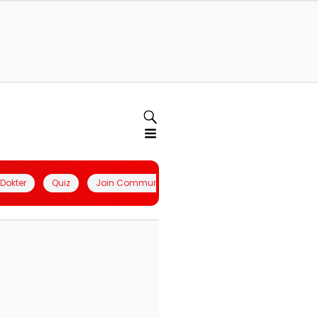
l Dokter
Quiz
Join Community