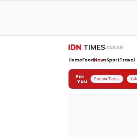
JABAR
Home
Food
News
Sport
Travel
For
Soccer Times
Yuk 
You