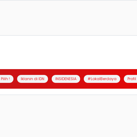
Pilih !
Iklanin di IDN
INSIDENESIA
#LokalBerdaya
Profi