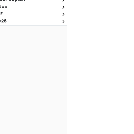
tus
FF
026