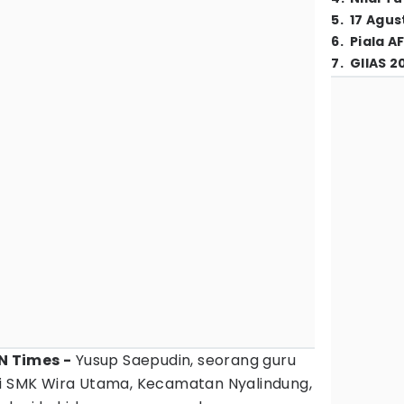
5
.
17 Agus
6
.
Piala A
7
.
GIIAS 2
DN Times -
Yusup Saepudin, seorang guru
di SMK Wira Utama, Kecamatan Nyalindung,