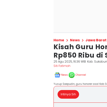
Home
News
Jawa Barat
Kisah Guru Ho
Rp850 Ribu di
25 Agu 2025, 16:36 WIB
Kab. Sukabu
Siti Fatimah
News
Channel
Yusup Saepudin, guru honorer asal Kab 
Intinya Sih