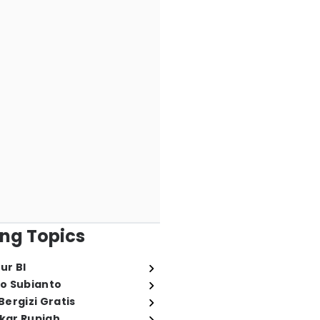
ng Topics
ur BI
o Subianto
ergizi Gratis
ukar Rupiah