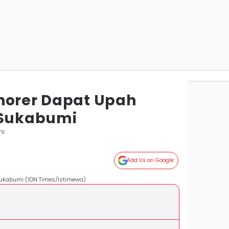
norer Dapat Upah
 Sukabumi
mi
Add Us on Google
Sukabumi (IDN Times/Istimewa)