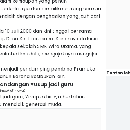
alani kehidupan yang penuh
berkeluarga dan memiliki seorang anak, ia
ndidik dengan penghasilan yang jauh dari
a 10 Juli 2000 dan kini tinggal bersama
i, Desa Kertaangsana. Kariernya di dunia
 kepala sekolah SMK Wira Utama, yang
enimba ilmu dulu, mengajaknya mengajar
h menjadi pendamping pembina Pramuka
Tonton leb
tahun karena kesibukan lain.
pandangan Yusup jadi guru
Times/Istimewa)
t jadi guru, Yusup akhirnya bertahan
k mendidik generasi muda.