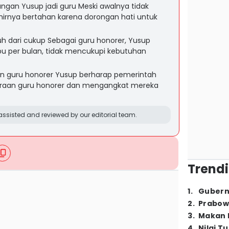
gan Yusup jadi guru Meski awalnya tidak
khirnya bertahan karena dorongan hati untuk
auh dari cukup Sebagai guru honorer, Yusup
u per bulan, tidak mencukupi kebutuhan
n guru honorer Yusup berharap pemerintah
raan guru honorer dan mengangkat mereka
ssisted and reviewed by our editorial team.
Trendi
1
.
Gubern
2
.
Prabow
3
.
Makan B
4
.
Nilai T