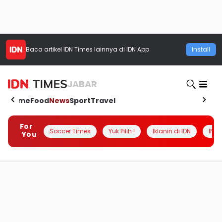
Baca artikel
IDN Times
lainnya di IDN App
Install
JABAR
Home
Food
News
Sport
Travel
For
Soccer Times
Yuk Pilih !
Iklanin di IDN
INSI
You