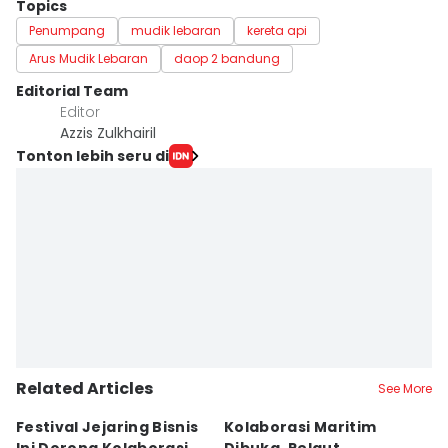
Topics
Penumpang
mudik lebaran
kereta api
Arus Mudik Lebaran
daop 2 bandung
Editorial Team
Editor
Azzis Zulkhairil
Tonton lebih seru di
Related Articles
See More
Festival Jejaring Bisnis
Kolaborasi Maritim
M