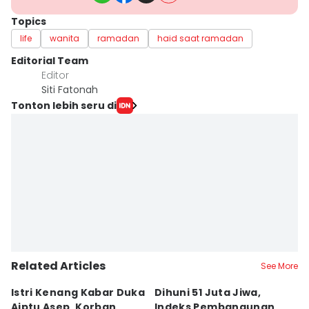
Topics
life
wanita
ramadan
haid saat ramadan
Editorial Team
Editor
Siti Fatonah
Tonton lebih seru di
Related Articles
See More
Istri Kenang Kabar Duka
Dihuni 51 Juta Jiwa,
D
Aiptu Asep, Korban
Indeks Pembangunan
Sa