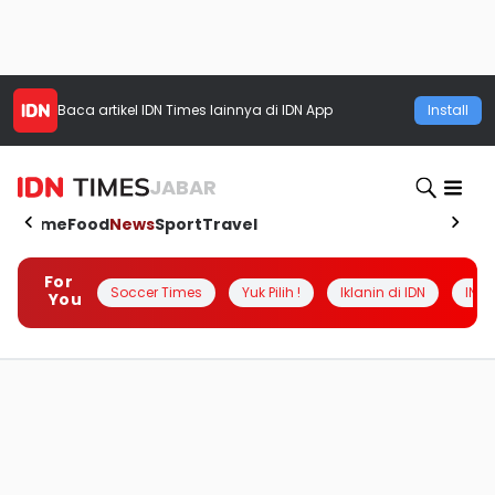
Baca artikel
IDN Times
lainnya di IDN App
Install
JABAR
Home
Food
News
Sport
Travel
For
Soccer Times
Yuk Pilih !
Iklanin di IDN
INSI
You