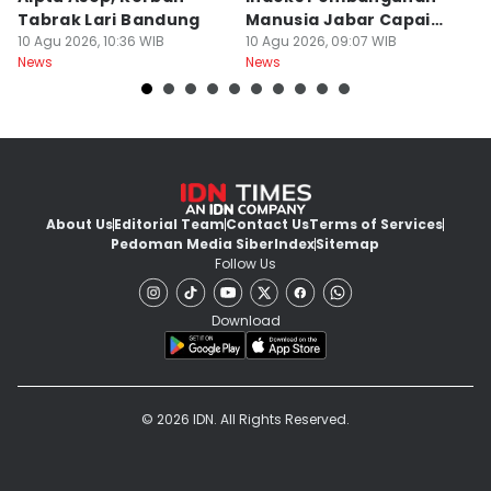
Tabrak Lari Bandung
Manusia Jabar Capai
B
10 Agu 2026, 10:36 WIB
75,90 Poin
10 Agu 2026, 09:07 WIB
P
10
News
News
Ne
About Us
Editorial Team
Contact Us
Terms of Services
Pedoman Media Siber
Index
Sitemap
Follow Us
Download
© 2026 IDN. All Rights Reserved.