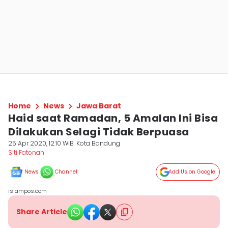
Home
News
Jawa Barat
Haid saat Ramadan, 5 Amalan Ini Bisa
Dilakukan Selagi Tidak Berpuasa
25 Apr 2020, 12:10 WIB
Kota Bandung
Siti Fatonah
News
Channel
Add Us on Google
islampos.com
Share Article