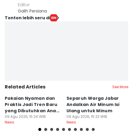
Editor
Galih Persiana
Tonton lebih seru di
Related Articles
See More
Pakaian Nyaman dan
Separuh Warga Jabar
L
Praktis Jadi Tren Baru
Andalkan Air Minum Isi
C
yang Dibutuhkan Anak
Ulang untuk Minum
J
Muda
09 Agu 2026, 15:24 WIB
09 Agu 2026, 15:23 WIB
L
09
News
News
Ne