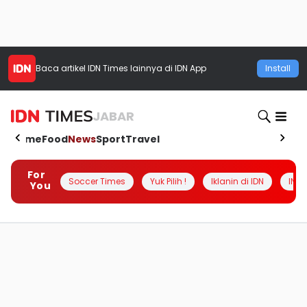
Baca artikel
IDN Times
lainnya di IDN App
Install
JABAR
Home
Food
News
Sport
Travel
For
Soccer Times
Yuk Pilih !
Iklanin di IDN
INSI
You