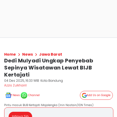
Home
News
Jawa Barat
Dedi Mulyadi Ungkap Penyebab
Sepinya Wisatawan Lewat BIJB
Kertajati
04 Des 2025, 16:33 WIB
Kota Bandung
Azzis Zulkhairil
News
Channel
Add Us on Google
Pintu masuk BIJB Kertajati Majalengka (Inin Nastain/IDN Times)
Intinya Sih