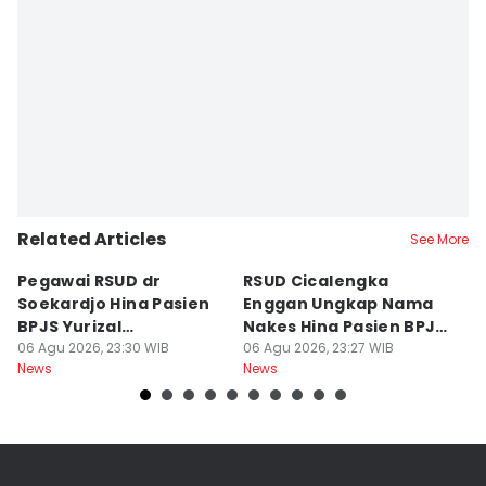
Related Articles
See More
Pegawai RSUD dr
RSUD Cicalengka
P
Soekardjo Hina Pasien
Enggan Ungkap Nama
M
BPJS Yurizal
Nakes Hina Pasien BPJS
D
Mengundurkan Diri
06 Agu 2026, 23:30 WIB
Yurizal
06 Agu 2026, 23:27 WIB
T
06
News
News
Ne