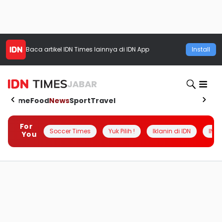
Baca artikel
IDN Times
lainnya di IDN App
Install
JABAR
Home
Food
News
Sport
Travel
For
Soccer Times
Yuk Pilih !
Iklanin di IDN
INSI
You