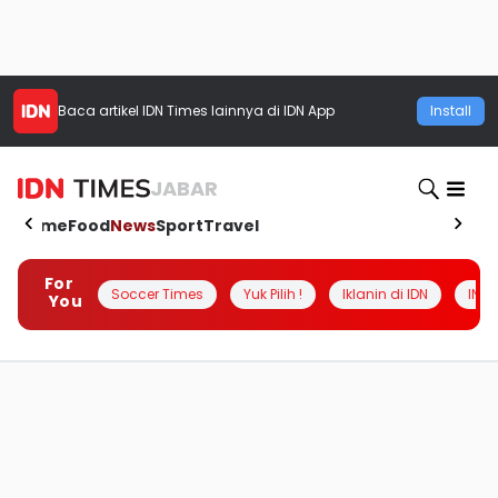
Baca artikel
IDN Times
lainnya di IDN App
Install
JABAR
Home
Food
News
Sport
Travel
For
Soccer Times
Yuk Pilih !
Iklanin di IDN
INSI
You