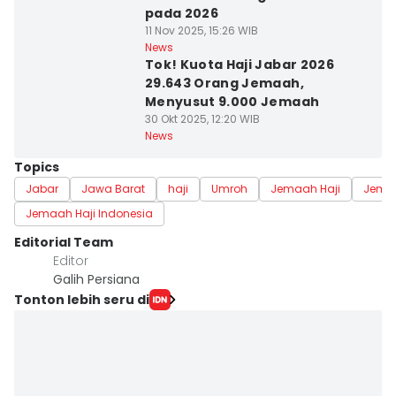
pada 2026
11 Nov 2025, 15:26 WIB
News
Tok! Kuota Haji Jabar 2026
29.643 Orang Jemaah,
Menyusut 9.000 Jemaah
30 Okt 2025, 12:20 WIB
News
Topics
Jabar
Jawa Barat
haji
Umroh
Jemaah Haji
Jemaa
Jemaah Haji Indonesia
Editorial Team
Editor
Galih Persiana
Tonton lebih seru di