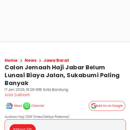
Home
News
Jawa Barat
Calon Jemaah Haji Jabar Belum
Lunasi Biaya Jalan, Sukabumi Paling
Banyak
17 Jan 2026, 18:28 WIB
Kota Bandung
Azzis Zulkhairil
News
Channel
Add Us on Google
ilustrasi haji (IDN Times/Aditya Pratama)
Intinya Sih