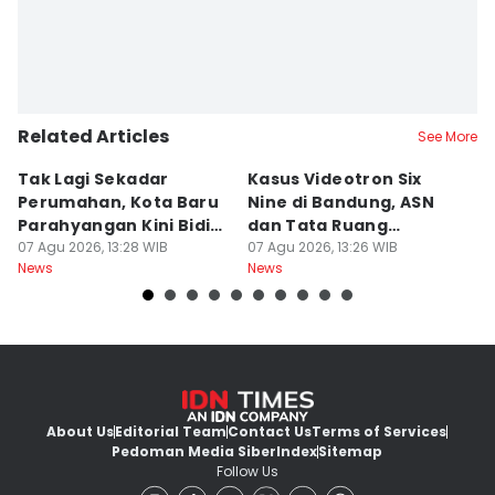
Related Articles
See More
Tak Lagi Sekadar
Kasus Videotron Six
K
Perumahan, Kota Baru
Nine di Bandung, ASN
M
Parahyangan Kini Bidik
dan Tata Ruang
G
Wisatawan
07 Agu 2026, 13:28 WIB
Diperiksa
07 Agu 2026, 13:26 WIB
07
News
News
Ne
About Us
Editorial Team
Contact Us
Terms of Services
Pedoman Media Siber
Index
Sitemap
Follow Us