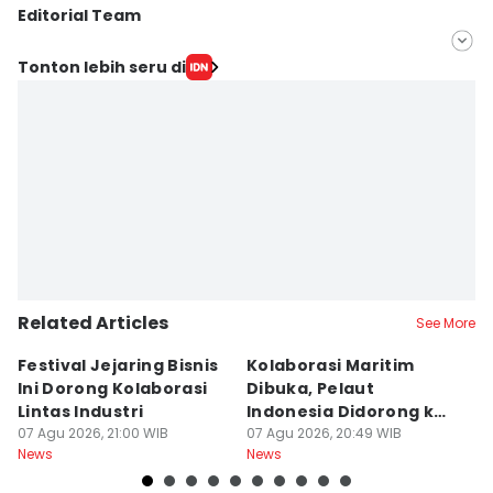
Editorial Team
Editor
Tonton lebih seru di
Galih Persiana
Editor
Debbie Sutrisno
Related Articles
See More
Festival Jejaring Bisnis
Kolaborasi Maritim
M
Ini Dorong Kolaborasi
Dibuka, Pelaut
D
Lintas Industri
Indonesia Didorong ke
J
07 Agu 2026, 21:00 WIB
Pasar Global
07 Agu 2026, 20:49 WIB
07
News
News
Ne