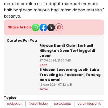
mereka peroleh di sini dapat memberi manfaat
baik bagi desa maupun bagi masa depan mereka,"
katanya.
Share Article
Curated For You
Ridwan Kamil Klaim Berhasil
Hilangkan Desa Tertinggal di
Jabar
27 Okt 2024, 21:50 WIB
News
5 Alasan Seseorang Lebih Suka
Traveling ke Pedesaan, Tenang
dan Damai!
12 Agu 2024, 07:32 WIB
Travel
Topics
pedesaan
filosofi hidup
purwakarta
cara hidup unik