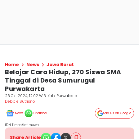
Home
News
Jawa Barat
Belajar Cara Hidup, 270 Siswa SMA
Tinggal di Desa Sumurugul
Purwakarta
28 Okt 2024, 12:02 WIB
Kab. Purwakarta
Debbie Sutrisno
News
Channel
Add Us on Google
IDN Times/Istimewa
Share Article