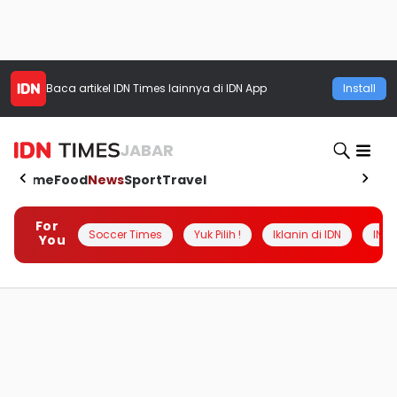
Baca artikel
IDN Times
lainnya di IDN App
Install
JABAR
Home
Food
News
Sport
Travel
For
Soccer Times
Yuk Pilih !
Iklanin di IDN
INSI
You