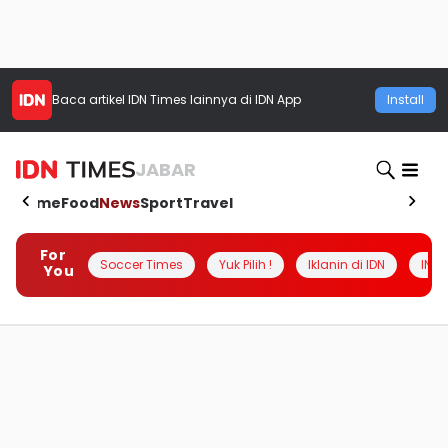
Baca artikel
IDN Times
lainnya di IDN App
Install
JABAR
Home
Food
News
Sport
Travel
For
Soccer Times
Yuk Pilih !
Iklanin di IDN
INSI
You