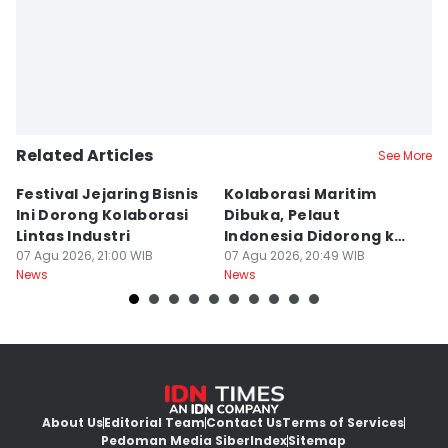
Related Articles
See More
Festival Jejaring Bisnis
Kolaborasi Maritim
M
Ini Dorong Kolaborasi
Dibuka, Pelaut
D
Lintas Industri
Indonesia Didorong ke
J
07 Agu 2026, 21:00 WIB
Pasar Global
07 Agu 2026, 20:49 WIB
07
News
News
Ne
About Us
Editorial Team
Contact Us
Terms of Services
Pedoman Media Siber
Index
Sitemap