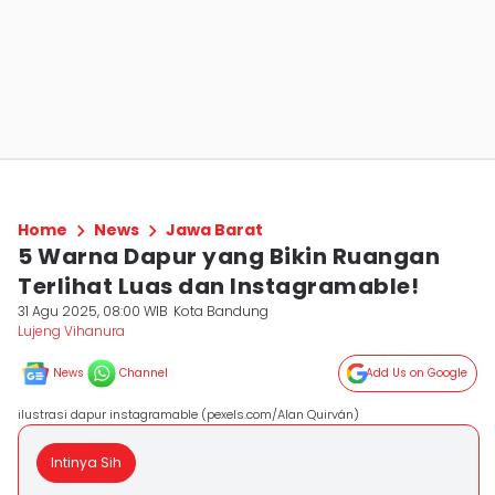
Home
News
Jawa Barat
5 Warna Dapur yang Bikin Ruangan
Terlihat Luas dan Instagramable!
31 Agu 2025, 08:00 WIB
Kota Bandung
Lujeng Vihanura
News
Channel
Add Us on Google
ilustrasi dapur instagramable (pexels.com/Alan Quirván)
Intinya Sih