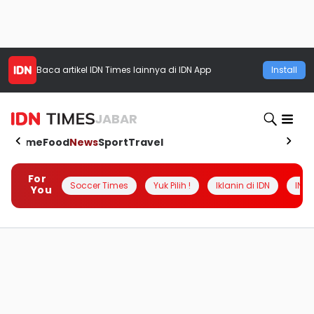
Baca artikel
IDN Times
lainnya di IDN App
Install
JABAR
Home
Food
News
Sport
Travel
For
Soccer Times
Yuk Pilih !
Iklanin di IDN
INSI
You