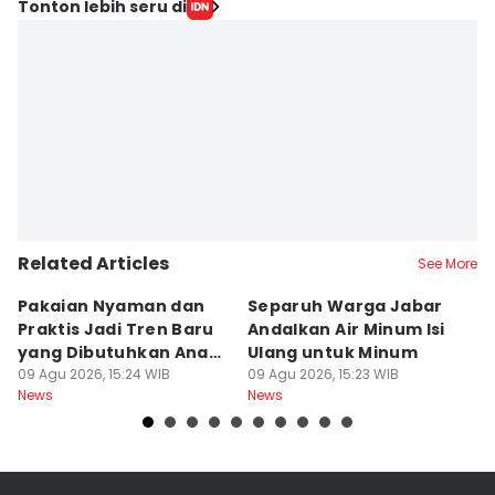
Tonton lebih seru di
Related Articles
See More
Pakaian Nyaman dan
Separuh Warga Jabar
L
Praktis Jadi Tren Baru
Andalkan Air Minum Isi
C
yang Dibutuhkan Anak
Ulang untuk Minum
J
Muda
09 Agu 2026, 15:24 WIB
09 Agu 2026, 15:23 WIB
L
09
News
News
Ne